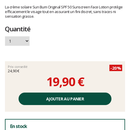
Les
avis
La crème solaire Sun Bum Original SPF 50 Sunscreen Face Lotion protège
clients
efficacement le visage tout en assurant un fini discret, sans traces ni
sensation grasse.
Quantité
Prix conseillé
-20%
24,90 €
19,90 €
Prix
unitaire,
AJOUTER AU PANIER
hors
frais
En stock