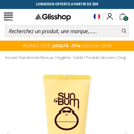
RETOUR FACILITÉ, 100 jours pour changer d'avis
LIVRAISON OFFERTE A PARTIR DE 50€
Toggle
0
navigation
Menu
PROMOS D'ÉTÉ
JUSQU'À -75%
JUSQU'AU 25/08
Accueil
/
Randonnée Bivouac
/
Hygiène - Santé
/
Produits de soins
/
Original SPF 50 Sunscreen Face Lotion