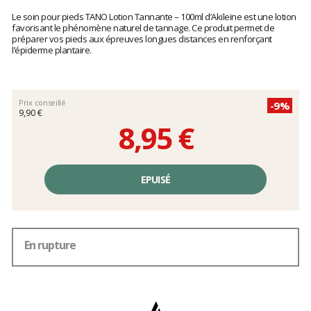
Les
avis
Le soin pour pieds TANO Lotion Tannante – 100ml d’Akileïne est une lotion
clients
favorisant le phénomène naturel de tannage. Ce produit permet de
préparer vos pieds aux épreuves longues distances en renforçant
l’épiderme plantaire.
Prix conseillé
-9%
9,90 €
8,95 €
Prix
unitaire,
EPUISÉ
hors
frais
En rupture