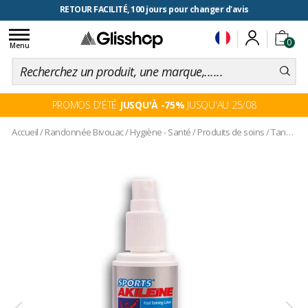
RETOUR FACILITÉ, 100 jours pour changer d'avis
Toggle
0
navigation
Menu
PROMOS D'ÉTÉ
JUSQU'À -75%
JUSQU'AU 25/08
Accueil
/
Randonnée Bivouac
/
Hygiène - Santé
/
Produits de soins
/
Tano 100ml