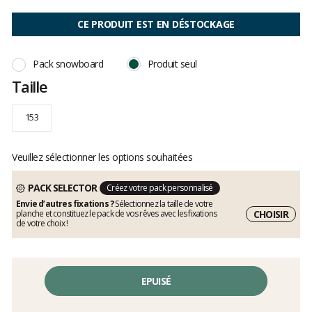
Les
avis
CE PRODUIT EST EN DÉSTOCKAGE
clients
Pack snowboard
Produit seul
Taille
153
Veuillez sélectionner les options souhaitées
PACK SELECTOR
Créez votre pack personnalisé
Envie d’autres fixations ?
Sélectionnez la taille de votre
CHOISIR
planche et constituez le pack de vos rêves avec les fixations
de votre choix !
EPUISÉ