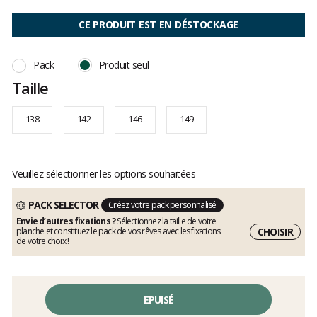
Les
avis
CE PRODUIT EST EN DÉSTOCKAGE
clients
Pack
Produit seul
Taille
138
142
146
149
Veuillez sélectionner les options souhaitées
PACK SELECTOR
Créez votre pack personnalisé
Envie d’autres fixations ?
Sélectionnez la taille de votre
CHOISIR
planche et constituez le pack de vos rêves avec les fixations
de votre choix !
EPUISÉ