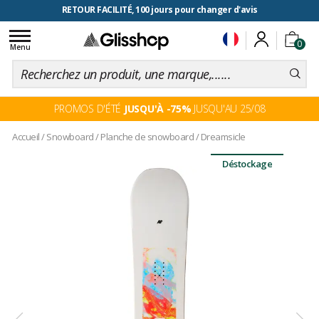
RETOUR FACILITÉ, 100 jours pour changer d'avis
Toggle
0
navigation
Menu
PROMOS D'ÉTÉ
JUSQU'À -75%
JUSQU'AU 25/08
Accueil
/
Snowboard
/
Planche de snowboard
/
Dreamsicle
Déstockage