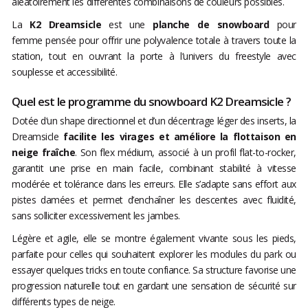
aléatoirement les différentes combinaisons de couleurs possibles.
La
K2 Dreamsicle
est une
planche de snowboard
pour
femme pensée pour offrir une polyvalence totale à travers toute la
station, tout en ouvrant la porte à l’univers du freestyle avec
souplesse et accessibilité.
Quel est le programme du snowboard K2 Dreamsicle ?
Dotée d’un shape directionnel et d’un décentrage léger des inserts, la
Dreamsicle
facilite les virages et améliore la flottaison en
neige fraîche
. Son flex médium, associé à un profil flat-to-rocker,
garantit une prise en main facile, combinant stabilité à vitesse
modérée et tolérance dans les erreurs. Elle s’adapte sans effort aux
pistes damées et permet d’enchaîner les descentes avec fluidité,
sans solliciter excessivement les jambes.
Légère et agile, elle se montre également vivante sous les pieds,
parfaite pour celles qui souhaitent explorer les modules du park ou
essayer quelques tricks en toute confiance. Sa structure favorise une
progression naturelle tout en gardant une sensation de sécurité sur
différents types de neige.