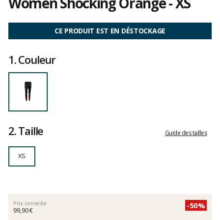
Women Shocking Orange - XS
Référence
332788-
Les
38000-
avis
CE PRODUIT EST EN DÉSTOCKAGE
XS
clients
XS
1.
Couleur
2.
Taille
Guide des tailles
XS
Prix conseillé
-50%
99,90 €