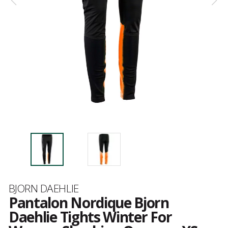
Marque
BJORN DAEHLIE
Pantalon Nordique Bjorn
Daehlie Tights Winter For