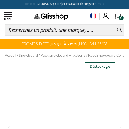
RETOUR FACILITÉ, 100 jours pour changer d'avis
Toggle
0
navigation
Menu
PROMOS D'ÉTÉ
JUSQU'À -75%
JUSQU'AU 25/08
Accueil
/
Snowboard
/
Pack snowboard + fixations
/
Pack Snowboard Compact + Fix
Déstockage