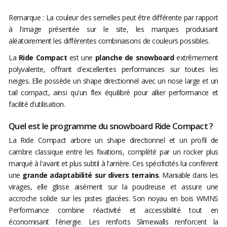
Remarque : La couleur des semelles peut être différente par rapport
à l'image présentée sur le site, les marques produisant
aléatoirement les différentes combinaisons de couleurs possibles.
La
Ride Compact
est une
planche de snowboard
extrêmement
polyvalente, offrant d'excellentes performances sur toutes les
neiges. Elle possède un shape directionnel avec un nose large et un
tail compact, ainsi qu'un flex équilibré pour allier performance et
facilité d'utilisation.
Quel est le programme du snowboard Ride Compact ?
La Ride Compact arbore un shape directionnel et un profil de
cambre classique entre les fixations, complété par un rocker plus
marqué à l'avant et plus subtil à l'arrière. Ces spécificités lui confèrent
une
grande adaptabilité sur divers terrains
. Maniable dans les
virages, elle glisse aisément sur la poudreuse et assure une
accroche solide sur les pistes glacées. Son noyau en bois WMNS
Performance combine réactivité et accessibilité tout en
économisant l'énergie. Les renforts Slimewalls renforcent la