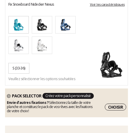
Fix Snowboard Nidecker Nexus
Voir les caractéristiques
S
(33-36)
Veuillez sélectionner les options souhaitées
PACK SELECTOR
Créez votre pack personnalisé
Envie d’autres fixations ?
Sélectionnez la taille de votre
CHOISIR
planche et constituez le pack de vos rêves avec les fixations
de votre choix !