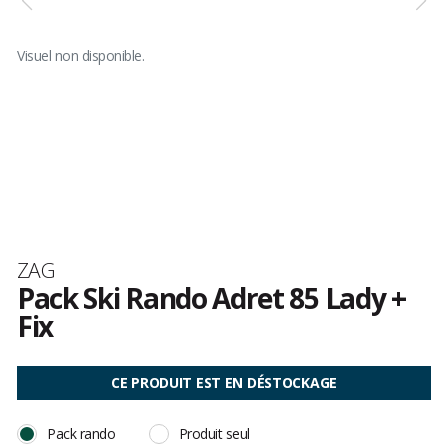
Visuel non disponible.
Marque
ZAG
Pack Ski Rando Adret 85 Lady +
Fix
Les
avis
CE PRODUIT EST EN DÉSTOCKAGE
clients
Pack rando
Produit seul