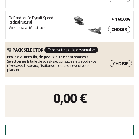
Fix Randonnée Dynafit Speed
+
160,00€
Radical Natural
Voir les caractéristiques
CHOISIR
PACK SELECTOR
Créez votre pack personnalisé
Envie d’autres fix, de peaux ou de chaussures ?
Sélectionnez la taille de vos skis et constituez le pack de vos
CHOISIR
rêves avec les peaux, fixations ou chaussures qui vous
plaisent !
0,00
€