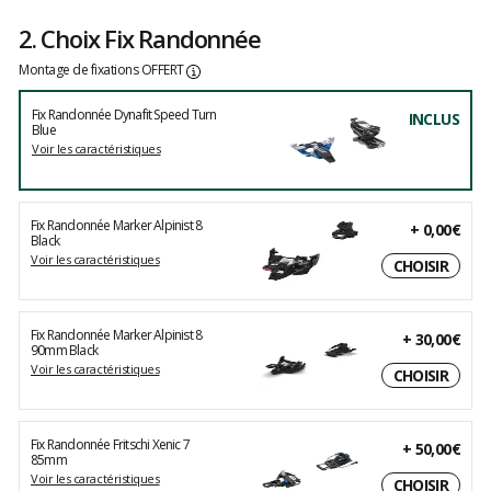
2. Choix Fix Randonnée
Montage de fixations OFFERT
Fix Randonnée Dynafit Speed Turn
INCLUS
Blue
Voir les caractéristiques
Fix Randonnée Marker Alpinist 8
+
0,00€
Black
Voir les caractéristiques
CHOISIR
Fix Randonnée Marker Alpinist 8
+
30,00€
90mm Black
Voir les caractéristiques
CHOISIR
Fix Randonnée Fritschi Xenic 7
+
50,00€
85mm
Voir les caractéristiques
CHOISIR