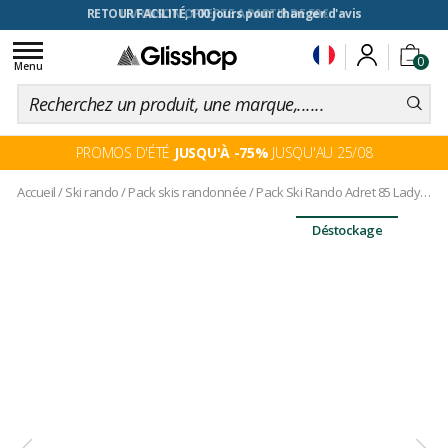
RETOUR FACILITÉ, 100 jours pour changer d'avis
Toggle
0
navigation
Menu
PROMOS D'ÉTÉ
JUSQU'À -75%
JUSQU'AU 25/08
Accueil
/
Ski rando
/
Pack skis randonnée
/
Pack Ski Rando Adret 85 Lady + Fix
Déstockage