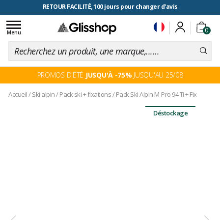
RETOUR FACILITÉ, 100 jours pour changer d'avis
Toggle
0
navigation
Menu
PROMOS D'ÉTÉ
JUSQU'À -75%
JUSQU'AU 25/08
Accueil
/
Ski alpin
/
Pack ski + fixations
/
Pack Ski Alpin M-Pro 94 Ti + Fix
Déstockage