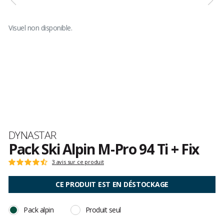
Visuel non disponible.
Marque
DYNASTAR
Pack Ski Alpin M-Pro 94 Ti + Fix
Les
3 avis sur ce produit
Note
avis
:
clients
4.6
CE PRODUIT EST EN DÉSTOCKAGE
sur
5
Pack alpin
Produit seul