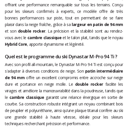
offrant une performance remarquable sur tous les terrains. Conçu
pour les skieurs confirmés à experts, ce modèle offre de très
bonnes performances sur piste, tout en permettant de se faire
plaisir dans la neige fraîche, grâce à sa
largeur en patin de 94 mm
et son
double rocker
. La précision et la stabilité sont au rendez-
vous avec le
cambre classique
et le talon plat, tandis que le noyau
Hybrid Core
, apporte dynamisme et légèreté.
Quel est le programme du ski Dynastar M-Pro 94 Ti ?
Avec son profil all-mountain, le Dynastar M-Pro 94 Ti est conçu pour
s'adapter à diverses conditions de neige. Son
patin intermédiaire
de 94 mm
offre un excellent compromis entre accroche sur neige
dure et portance en neige molle. Le
double rocker
facilite les
virages et améliore la manœuvrabilité dans la poudreuse, tandis que
le
cambre classique
garantit une relance énergique en sortie de
courbe. Sa construction robuste intégrant un noyau combinant bois
de peuplier et polyuréthane, ainsi qu’une plaque titanal confère au ski
une grande stabilité à haute vitesse, idéale pour les skieurs
techniques recherchant précision et performance.