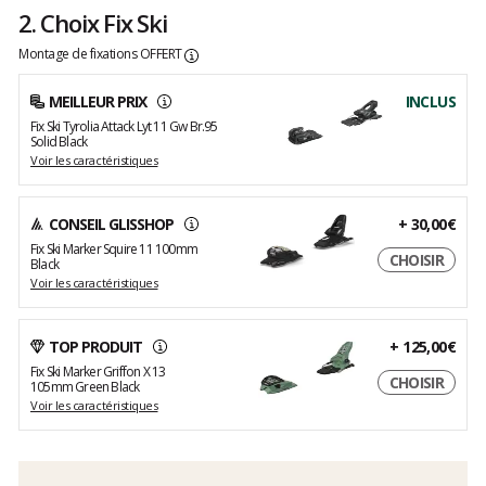
2. Choix Fix Ski
Montage de fixations OFFERT
MEILLEUR PRIX
INCLUS
Fix Ski Tyrolia Attack Lyt 11 Gw Br.95
Solid Black
Voir les caractéristiques
CONSEIL GLISSHOP
+
30,00€
Fix Ski Marker Squire 11 100mm
CHOISIR
Black
Voir les caractéristiques
TOP PRODUIT
+
125,00€
Fix Ski Marker Griffon X 13
CHOISIR
105mm Green Black
Voir les caractéristiques