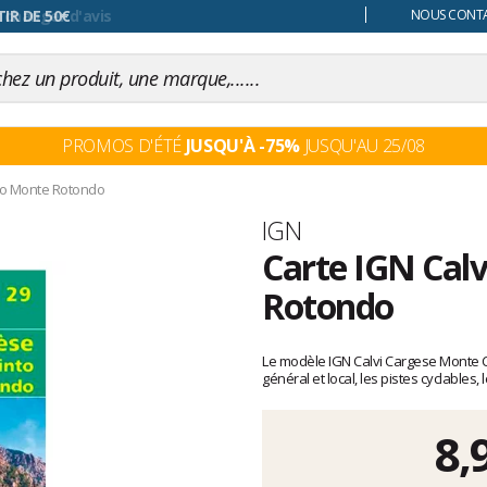
 changer d'avis
NOUS CONTAC
PROMOS D'ÉTÉ
JUSQU'À -75%
JUSQU'AU 25/08
to Monte Rotondo
Marque
IGN
Carte IGN Cal
Rotondo
Les
avis
Le modèle IGN Calvi Cargese Monte Ci
clients
général et local, les pistes cyclables
8,