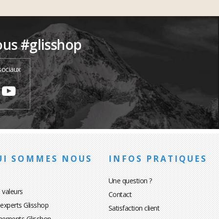
ous #glisshop
sociaux
UI SOMMES NOUS
INFOS PRATIQUES
Une question ?
 valeurs
Contact
 experts Glisshop
Satisfaction client
nements Glisshop