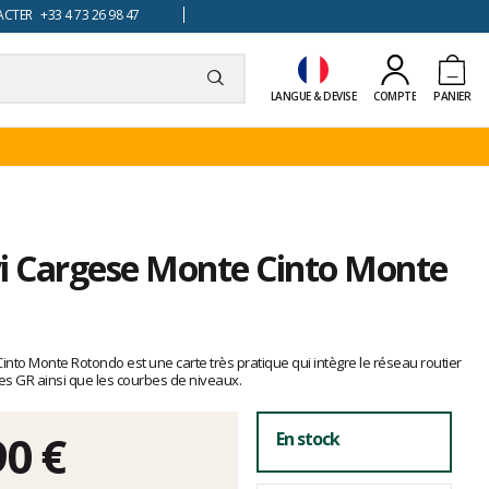
TER +33 4 73 26 98 47
LANGUE & DEVISE
COMPTE
PANIER
vi Cargese Monte Cinto Monte
nto Monte Rotondo est une carte très pratique qui intègre le réseau routier
, les GR ainsi que les courbes de niveaux.
90 €
En stock