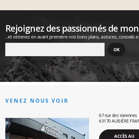
Rejoignez des passionnés de mo
...et obtenez en avant première nos bons plans, astuces, conseils e
VENEZ NOUS VOIR
67 rue des Varennes
63170 AUBIÈRE FRA
ACCÈS AU