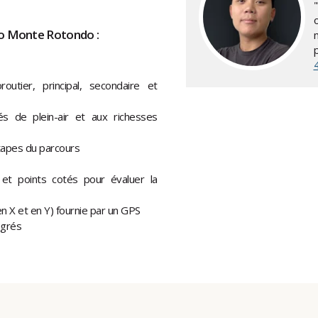
to Monte Rotondo :
outier, principal, secondaire et
és de plein-air et aux richesses
étapes du parcours
 et points cotés pour évaluer la
en X et en Y) fournie par un GPS
égrés