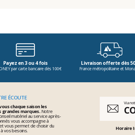
Payez en 3 ou 4 fois
Livraison offerte dès 5
ONEY par carte bancaire dès 100€
France métropolitaine et Mon
TRE ÉCOUTE
Via no
vous chaque saison les
C
s grandes marques.
Notre
nseil matériel au service après-
ionnés vous accompagne à
et vous permet de choisir du
Horaire I
 à vos besoins.