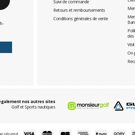
Suivi de commande
Men
Retours et remboursements
Men
Conditions générales de vente
Ban
h-
Poli
des
Visi
On 
Rec
également nos autres sites
Golf et Sports nautiques
ne sécurisé