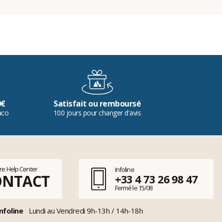
0€
Satisfait ou remboursé
aco
100 jours pour changer d'avis
tre Help Center
Infoline
ONTACT
+33 4 73 26 98 47
Fermé le 15/08
nfoline
Lundi au Vendredi 9h-13h / 14h-18h