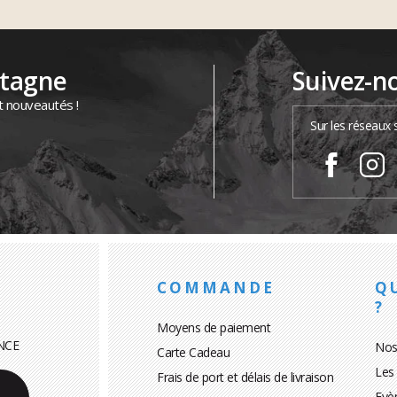
ntagne
Suivez-n
t nouveautés !
Sur les réseaux 
COMMANDE
Q
?
Moyens de paiement
NCE
Nos
Carte Cadeau
Les
Frais de port et délais de livraison
Evè