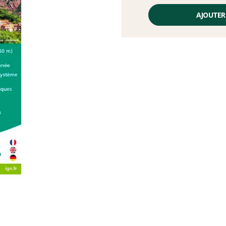
Prix
unitaire,
AJOUTER
hors
frais