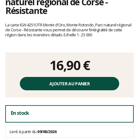
naturel régional de Corse -
Résistante
Les
avis
La carte IGN 4251OTR Monte d'Oro, Monte Rotondo, Parc naturel régional
clients
de Corse - Résistante vous permet de découvrir l’intégralité de cette
région dans les moindres détails. Echelle 1 : 25 000
16,90 €
Prix
unitaire,
AJOUTER AU PANIER
hors
frais
En stock
Livré à partir du
09/08/2026