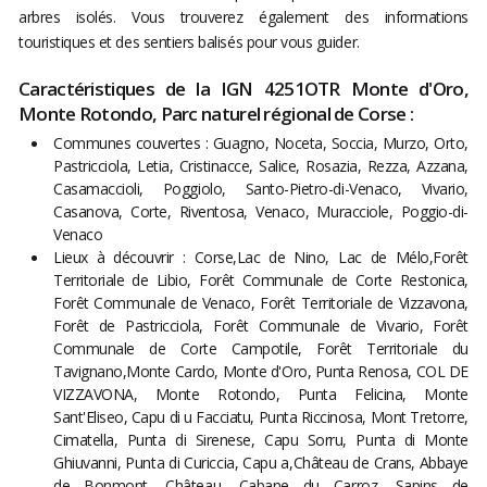
arbres isolés. Vous trouverez également des informations
touristiques et des sentiers balisés pour vous guider.
Caractéristiques de la IGN 4251OTR Monte d'Oro,
Monte Rotondo, Parc naturel régional de Corse :
Communes couvertes : Guagno, Noceta, Soccia, Murzo, Orto,
Pastricciola, Letia, Cristinacce, Salice, Rosazia, Rezza, Azzana,
Casamaccioli, Poggiolo, Santo-Pietro-di-Venaco, Vivario,
Casanova, Corte, Riventosa, Venaco, Muracciole, Poggio-di-
Venaco
Lieux à découvrir : Corse,Lac de Nino, Lac de Mélo,Forêt
Territoriale de Libio, Forêt Communale de Corte Restonica,
Forêt Communale de Venaco, Forêt Territoriale de Vizzavona,
Forêt de Pastricciola, Forêt Communale de Vivario, Forêt
Communale de Corte Campotile, Forêt Territoriale du
Tavignano,Monte Cardo, Monte d'Oro, Punta Renosa, COL DE
VIZZAVONA, Monte Rotondo, Punta Felicina, Monte
Sant'Eliseo, Capu di u Facciatu, Punta Riccinosa, Mont Tretorre,
Cimatella, Punta di Sirenese, Capu Sorru, Punta di Monte
Ghiuvanni, Punta di Curiccia, Capu a,Château de Crans, Abbaye
de Bonmont, Château, Cabane du Carroz, Sapins de