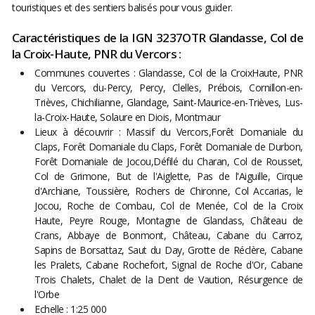
touristiques et des sentiers balisés pour vous guider.
Caractéristiques de la IGN 3237OTR Glandasse, Col de
la Croix-Haute, PNR du Vercors :
Communes couvertes : Glandasse, Col de la CroixHaute, PNR
du Vercors, du-Percy, Percy, Clelles, Prébois, Cornillon-en-
Trièves, Chichilianne, Glandage, Saint-Maurice-en-Trièves, Lus-
la-Croix-Haute, Solaure en Diois, Montmaur
Lieux à découvrir : Massif du Vercors,Forêt Domaniale du
Claps, Forêt Domaniale du Claps, Forêt Domaniale de Durbon,
Forêt Domaniale de Jocou,Défilé du Charan, Col de Rousset,
Col de Grimone, But de l'Aiglette, Pas de l'Aiguille, Cirque
d'Archiane, Toussière, Rochers de Chironne, Col Accarias, le
Jocou, Roche de Combau, Col de Menée, Col de la Croix
Haute, Peyre Rouge, Montagne de Glandass, Château de
Crans, Abbaye de Bonmont, Château, Cabane du Carroz,
Sapins de Borsattaz, Saut du Day, Grotte de Réclère, Cabane
les Pralets, Cabane Rochefort, Signal de Roche d'Or, Cabane
Trois Chalets, Chalet de la Dent de Vaution, Résurgence de
l'Orbe
Echelle : 1:25 000