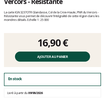
Vercors - Résistante
Les
avis
La carte IGN 3237OTR Glandasse, Col de la Croix-Haute, PNR du Vercors -
clients
Résistante vous permet de découvrir l’intégralité de cette région dans les
moindres détails. Echelle 1 : 25 000
16,90 €
Prix
unitaire,
AJOUTER AU PANIER
hors
frais
En stock
Livré à partir du
09/08/2026