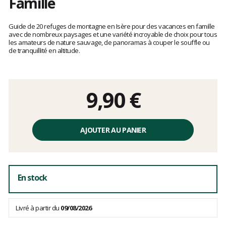
Famille
Les
avis
Guide de 20 refuges de montagne en Isère pour des vacances en famille
clients
avec de nombreux paysages et une variété incroyable de choix pour tous
les amateurs de nature sauvage, de panoramas à couper le souffle ou
de tranquillité en altitude.
9,90 €
Prix
unitaire,
AJOUTER AU PANIER
hors
frais
En stock
Livré à partir du
09/08/2026