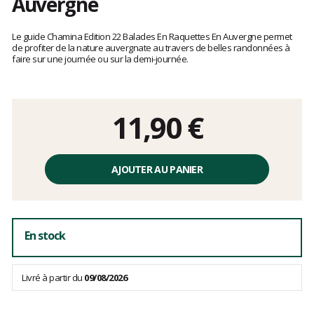
Auvergne
Les
avis
Le guide Chamina Edition 22 Balades En Raquettes En Auvergne permet
clients
de profiter de la nature auvergnate au travers de belles randonnées à
faire sur une journée ou sur la demi-journée.
11,90 €
Prix
unitaire,
AJOUTER AU PANIER
hors
frais
En stock
Livré à partir du
09/08/2026