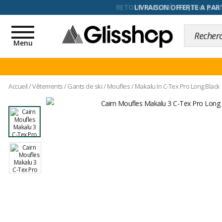
RETOUR FACILITÉ, 100 jours pour
Toggle
navigation
Menu
Accueil
/
Vêtements
/
Gants de ski
/
Moufles
/
Makalu In C-Tex Pro Long Black