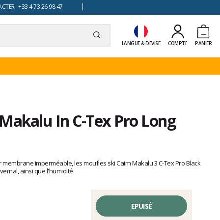
TER +33 4 73 26 98 47
LANGUE & DEVISE
COMPTE
PANIER
 Makalu In C-Tex Pro Long
eur membrane imperméable, les moufles ski Cairn Makalu 3 C-Tex Pro Black
vernal, ainsi que l'humidité.
EPUISÉ