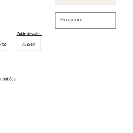
En rupture
Guide des tailles
7 (S)
7.5 (S-M)
ouhaitées