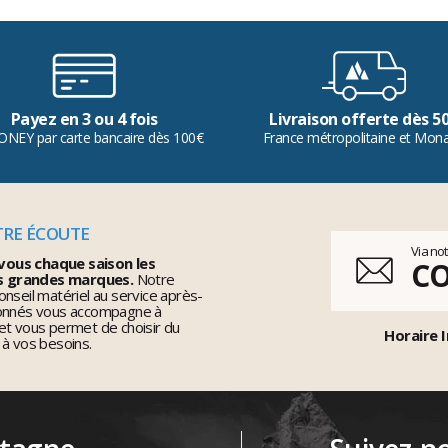
Payez en 3 ou 4 fois
Livraison offerte dès 5
ONEY par carte bancaire dès 100€
France métropolitaine et Mon
TRE ÉCOUTE
Via no
vous chaque saison les
C
s grandes marques.
Notre
nseil matériel au service après-
ionnés vous accompagne à
et vous permet de choisir du
Horaire I
 à vos besoins.