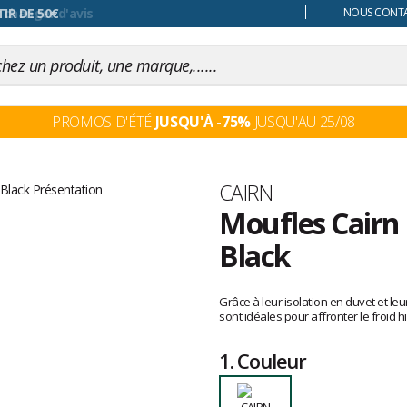
 changer d'avis
NOUS CONTAC
PROMOS D'ÉTÉ
JUSQU'À -75%
JUSQU'AU 25/08
Marque
CAIRN
Moufles Cairn
Black
Les
avis
Grâce à leur isolation en duvet et l
clients
sont idéales pour affronter le froid hi
1.
Couleur