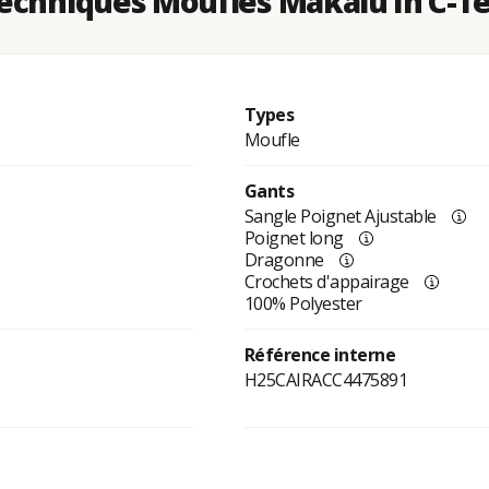
echniques Moufles Makalu In C-Te
Types
Moufle
Gants
Sangle Poignet Ajustable
Poignet long
Dragonne
Crochets d'appairage
100% Polyester
Référence interne
H25CAIRACC4475891