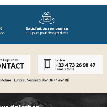
0€
Satisfait ou remboursé
aco
100 jours pour changer d'avis
tre Help Center
Infoline
ONTACT
+33 4 73 26 98 47
Fermé le 15/08
nfoline
Lundi au Vendredi 9h-13h / 14h-18h