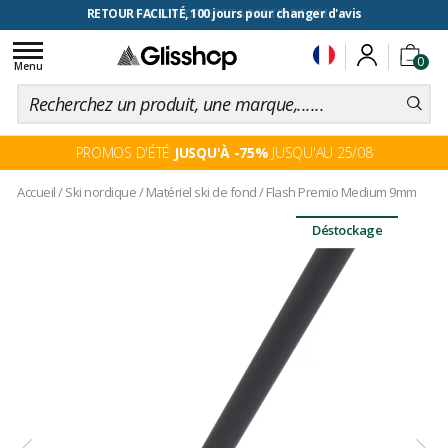
RETOUR FACILITÉ, 100 jours pour changer d'avis
Toggle
0
navigation
Menu
PROMOS D'ÉTÉ
JUSQU'À -75%
JUSQU'AU 25/08
Accueil
/
Ski nordique
/
Matériel ski de fond
/
Flash Premio Medium 9mm
Déstockage