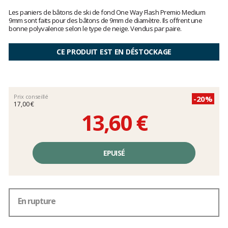
Les
avis
Les paniers de bâtons de ski de fond One Way Flash Premio Medium
clients
9mm sont faits pour des bâtons de 9mm de diamètre. Ils offrent une
bonne polyvalence selon le type de neige. Vendus par paire.
CE PRODUIT EST EN DÉSTOCKAGE
Prix conseillé
-20%
17,00 €
13,60 €
Prix
unitaire,
EPUISÉ
hors
frais
En rupture