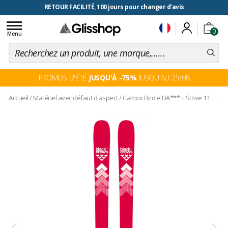
RETOUR FACILITÉ, 100 jours pour changer d'avis
Toggle
0
navigation
Menu
PROMOS D'ÉTÉ
JUSQU'À -75%
JUSQU'AU 25/08
Accueil
/
Matériel avec défaut d'aspect
/
Camox Birdie DA*** + Strive 11 TCX