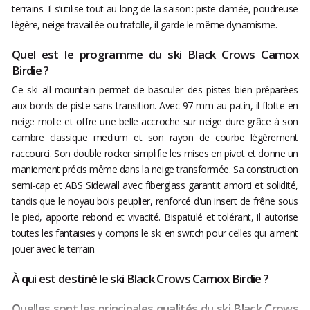
terrains. Il s’utilise tout au long de la saison : piste damée, poudreuse
légère, neige travaillée ou trafolle, il garde le même dynamisme.
Quel est le programme du ski Black Crows Camox
Birdie ?
Ce ski all mountain permet de basculer des pistes bien préparées
aux bords de piste sans transition. Avec 97 mm au patin, il flotte en
neige molle et offre une belle accroche sur neige dure grâce à son
cambre classique medium et son rayon de courbe légèrement
raccourci. Son double rocker simplifie les mises en pivot et donne un
maniement précis même dans la neige transformée. Sa construction
semi-cap et ABS Sidewall avec fiberglass garantit amorti et solidité,
tandis que le noyau bois peuplier, renforcé d'un insert de frêne sous
le pied, apporte rebond et vivacité. Bispatulé et tolérant, il autorise
toutes les fantaisies y compris le ski en switch pour celles qui aiment
jouer avec le terrain.
À qui est destiné le ski Black Crows Camox Birdie ?
Quelles sont les principales qualités du ski Black Crows