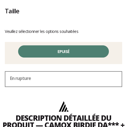
Les
avis
Taille
clients
Veuillez sélectionner les options souhaitées
EPUISÉ
En rupture
DESCRIPTION DÉTAILLÉE DU
PRODUIT — CAMOX BIRDIE DA*** +