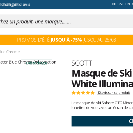
 changer d'avis
NOUS CONTAC
PROMOS D'ÉTÉ
JUSQU'À -75%
JUSQU'AU 25/08
 Blue Chrome
Marque
SCOTT
Déstockage
Masque de Ski
White Illumin
Les
12 avis sur ce produit
Note
avis
:
Le masque de ski Sphere OTG Mineral
clients
5
lunettes de vue, avec un écran de ca
sur
5
C