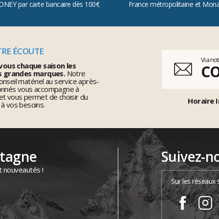
ONEY par carte bancaire dès 100€
France métropolitaine et Mon
TRE ÉCOUTE
Via no
vous chaque saison les
C
s grandes marques.
Notre
nseil matériel au service après-
ionnés vous accompagne à
et vous permet de choisir du
Horaire I
 à vos besoins.
ntagne
Suivez-n
t nouveautés !
Sur les réseaux 