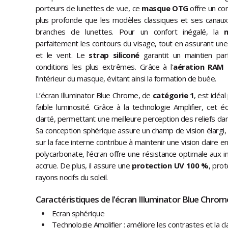
porteurs de lunettes de vue, ce
masque OTG
offre un con
plus profonde que les modèles classiques et ses canaux
branches de lunettes. Pour un confort inégalé, la
parfaitement les contours du visage, tout en assurant une e
et le vent. Le
strap siliconé
garantit un maintien pa
conditions les plus extrêmes. Grâce à l'
aération RAM 
l'intérieur du masque, évitant ainsi la formation de buée.
L’écran Illuminator Blue Chrome, de
catégorie 1
, est idéa
faible luminosité. Grâce à la technologie Amplifier, cet é
clarté, permettant une meilleure perception des reliefs dans 
Sa conception sphérique assure un champ de vision élargi, 
sur la face interne contribue à maintenir une vision claire 
polycarbonate, l’écran offre une résistance optimale aux i
accrue. De plus, il assure une
protection UV 100 %
, pro
rayons nocifs du soleil.
Caractéristiques de l'écran Illuminator Blue Chrome
Ecran sphérique
Technologie Amplifier : améliore les contrastes et la cl