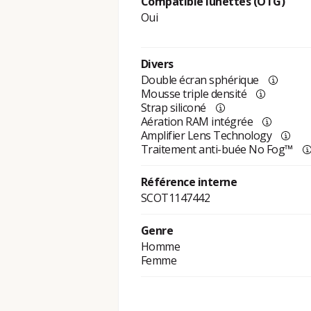
Compatible lunettes (OTG)
Oui
Divers
Double écran sphérique
Mousse triple densité
Strap siliconé
Aération RAM intégrée
Amplifier Lens Technology
Traitement anti-buée No Fog™
Référence interne
SCOT1147442
Genre
Homme
Femme