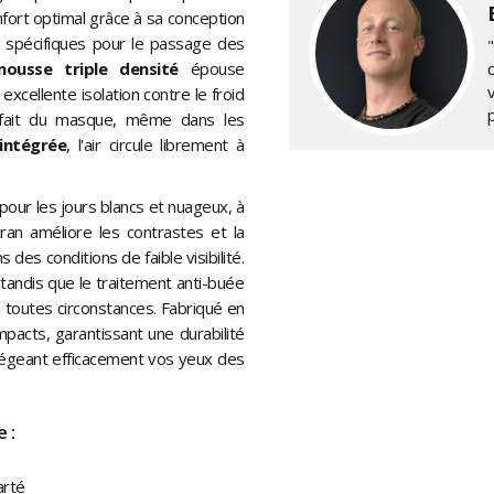
fort optimal grâce à sa conception
 spécifiques pour le passage des
"
mousse triple densité
épouse
xcellente isolation contre le froid
rfait du masque, même dans les
intégrée
, l'air circule librement à
l pour les jours blancs et nuageux, à
cran améliore les contrastes et la
des conditions de faible visibilité.
tandis que le traitement anti-buée
en toutes circonstances. Fabriqué en
mpacts, garantissant une durabilité
tégeant efficacement vos yeux des
 :
arté