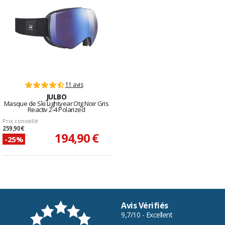
11 avis
JULBO
Masque de Ski Lightyear Otg Noir Gris
Reactiv 2-4 Polarized
Prix conseillé
259,90 €
194,90 €
-25%
Avis Vérifiés
9,7/10 - Excellent