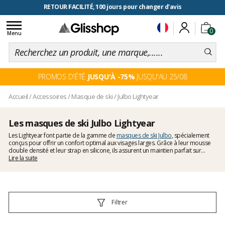
RETOUR FACILITÉ, 100 jours pour changer d'avis
Toggle
0
navigation
Menu
PROMOS D'ÉTÉ
JUSQU'À -75%
JUSQU'AU 25/08
Accueil
/
Accessoires
/
Masque de ski
/
Julbo Lightyear
Les masques de ski Julbo Lightyear
Les Lightyear font partie de la gamme de
masques de ski Julbo
, spécialement
conçus pour offrir un confort optimal aux visages larges. Grâce à leur mousse
double densité et leur strap en silicone, ils assurent un maintien parfait sur
casque ou bonnet. Certains modèles sont des
Lire la suite
masques OTG
, compatibles avec
le port de lunettes de vue, tandis que d’autres sont équipés de technologies
comme le système SuperFlow qui empêche la buée de se former en permettant
une excellente ventilation. Cette gamme offre ainsi une solution idéale pour les
skieurs et snowboardeurs cherchant confort et performance en toutes
conditions.
Filtrer