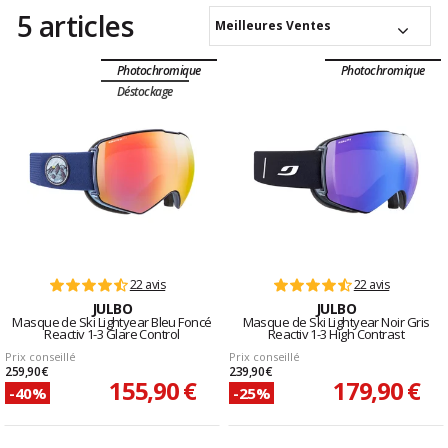
5 articles
Meilleures Ventes
Photochromique
Photochromique
Déstockage
22 avis
22 avis
JULBO
JULBO
Masque de Ski Lightyear Bleu Foncé
Masque de Ski Lightyear Noir Gris
Reactiv 1-3 Glare Control
Reactiv 1-3 High Contrast
Prix conseillé
Prix conseillé
259,90 €
239,90 €
155,90 €
179,90 €
-40%
-25%