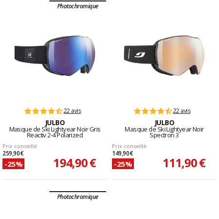
Photochromique
22 avis
22 avis
JULBO
JULBO
Masque de Ski Lightyear Noir Gris
Masque de Ski Lightyear Noir
Reactiv 2-4 Polarized
Spectron 3
Prix conseillé
Prix conseillé
259,90 €
149,90 €
194,90 €
111,90 €
-25%
-25%
Photochromique