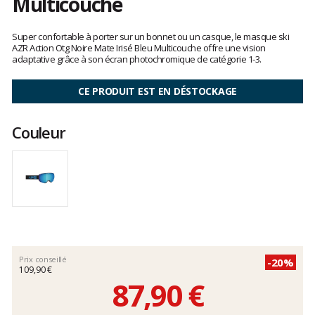
Multicouche
Les
avis
Super confortable à porter sur un bonnet ou un casque, le masque ski
clients
AZR Action Otg Noire Mate Irisé Bleu Multicouche offre une vision
adaptative grâce à son écran photochromique de catégorie 1-3.
CE PRODUIT EST EN DÉSTOCKAGE
Couleur
Prix conseillé
-20%
109,90 €
87,90 €