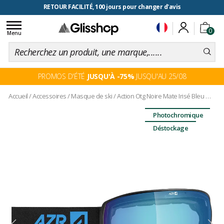
RETOUR FACILITÉ, 100 jours pour changer d'avis
Toggle
0
navigation
Menu
PROMOS D'ÉTÉ
JUSQU'À -75%
JUSQU'AU 25/08
Accueil
/
Accessoires
/
Masque de ski
/
Action Otg Noire Mate Irisé Bleu Multicouche
Photochromique
Déstockage