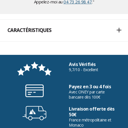
Appelez-moi au
04 73 26 98 47
."
CARACTÉRISTIQUES
Avis Vérifiés
9,7/10 - Excellent
Payez en 3 ou 4 fois
Avec ONEY par carte
bancaire dès 100€
Livraison offerte dès
50€
France métropolitaine et
Monaco