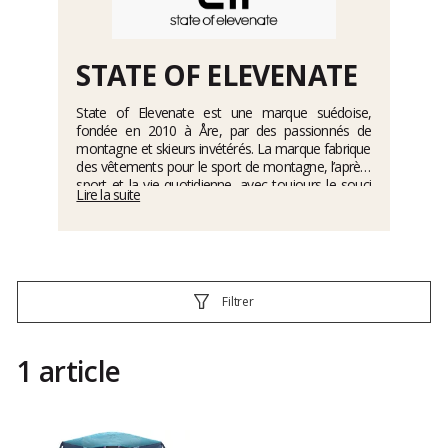
STATE OF ELEVENATE
State of Elevenate est une marque suédoise,
fondée en 2010 à Åre, par des passionnés de
montagne et skieurs invétérés. La marque fabrique
des vêtements pour le sport de montagne, l’après-
sport et la vie quotidienne, avec toujours le souci
Lire la suite
de proposer des produits fonctionnels et robustes.
Que cela soit lors du design, du choix des
matériaux ou de la fabrication, State of Elevenate
ne fait aucun compromis. L’objectif premier est de
créer des vêtements pour une utilisation longue
durée en montagne, que cela soit pour le ski, le
Filtrer
VTT, la randonnée, etc.
1 article