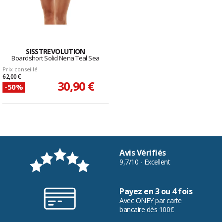
SISSTREVOLUTION
Boardshort Solid Nena Teal Sea
Prix conseillé
62,00 €
30,90 €
-50%
Avis Vérifiés
9,7/10 - Excellent
Payez en 3 ou 4 fois
Avec ONEY par carte
bancaire dès 100€