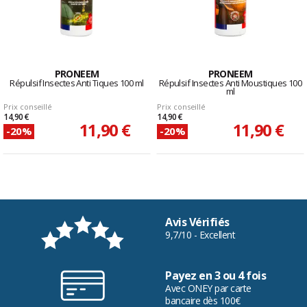
PRONEEM
PRONEEM
Répulsif Insectes Anti Tiques 100 ml
Répulsif Insectes Anti Moustiques 100
ml
Prix conseillé
Prix conseillé
14,90 €
14,90 €
11,90 €
11,90 €
-20%
-20%
Avis Vérifiés
9,7/10 - Excellent
Payez en 3 ou 4 fois
Avec ONEY par carte
bancaire dès 100€