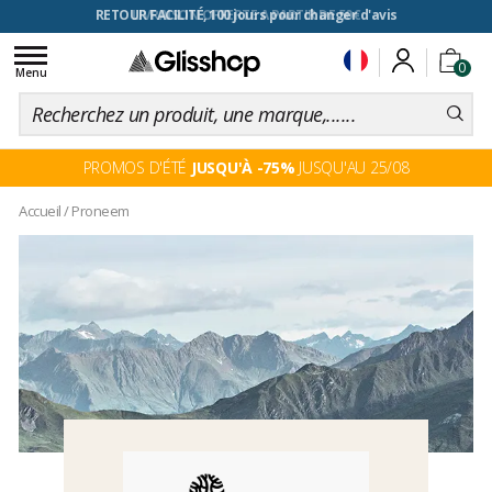
RETOUR FACILITÉ, 100 jours pour changer d'avis
Toggle
0
navigation
Menu
PROMOS D'ÉTÉ
JUSQU'À -75%
JUSQU'AU 25/08
Accueil
/
Proneem