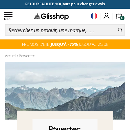
RETOUR FACILITÉ, 100 jours pour changer d'avis
Toggle
0
navigation
Menu
PROMOS D'ÉTÉ
JUSQU'À -75%
JUSQU'AU 25/08
Accueil
/
Powertec