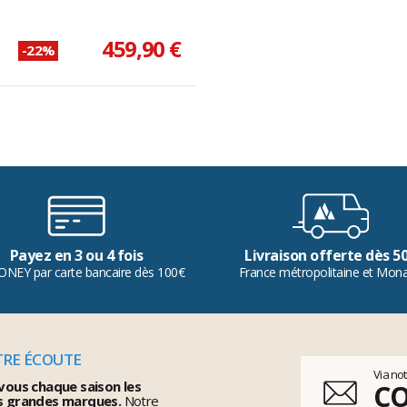
459,90 €
-22%
Payez en 3 ou 4 fois
Livraison offerte dès 5
ONEY par carte bancaire dès 100€
France métropolitaine et Mon
TRE ÉCOUTE
Via no
vous chaque saison les
C
s grandes marques.
Notre