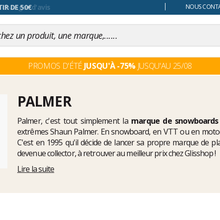
 changer d'avis
NOUS CONTAC
PROMOS D'ÉTÉ
JUSQU'À -75%
JUSQU'AU 25/08
PALMER
Palmer, c'est tout simplement la
marque de snowboards
extrêmes Shaun Palmer. En snowboard, en VTT ou en motocros
C'est en 1995 qu'il décide de lancer sa propre marque de 
devenue collector, à retrouver au meilleur prix chez Glisshop !
Lire la suite