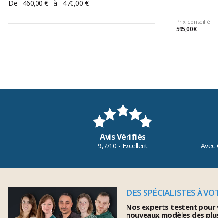
De
460,00 €
à
470,00 €
Prix conseillé
595,00 €
Avis Vérifiés
9,7/10 - Excellent
Avec 
DES SPÉCIALISTES À VO
Nos experts testent pour 
nouveaux modèles des plu