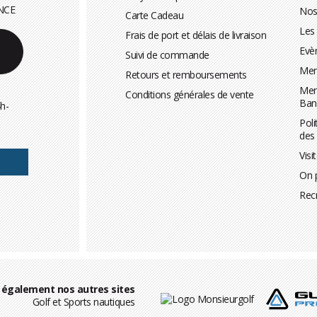
NCE
Nos
Carte Cadeau
Les
Frais de port et délais de livraison
Evè
Suivi de commande
Men
Retours et remboursements
Men
Conditions générales de vente
Ban
h-
Poli
des
Visi
On 
Rec
 également nos autres sites
Golf et Sports nautiques