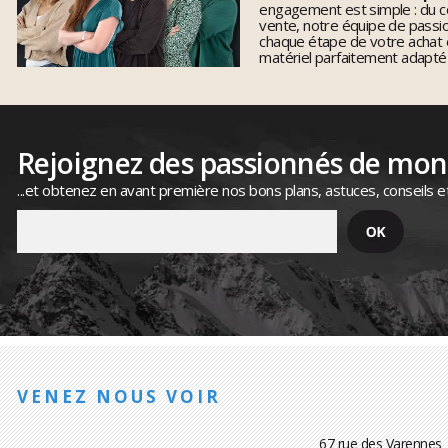
engagement est simple : du co
vente, notre équipe de pass
chaque étape de votre achat 
matériel parfaitement adapté
Rejoignez des passionnés de mo
...et obtenez en avant première nos bons plans, astuces, conseils e
VENEZ NOUS VOIR
67 rue des Varennes