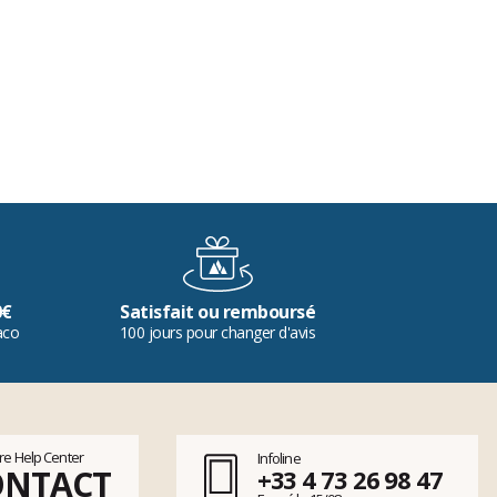
0€
Satisfait ou remboursé
aco
100 jours pour changer d'avis
tre Help Center
Infoline
ONTACT
+33 4 73 26 98 47