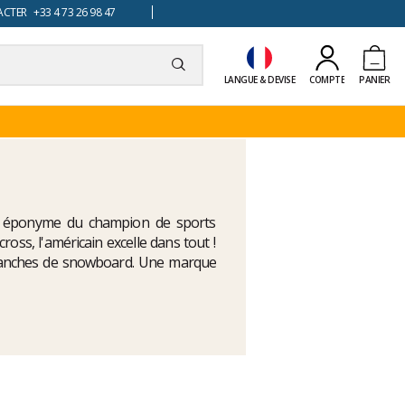
TER +33 4 73 26 98 47
LANGUE & DEVISE
COMPTE
PANIER
éponyme du champion de sports
s, l'américain excelle dans tout !
planches de snowboard. Une marque