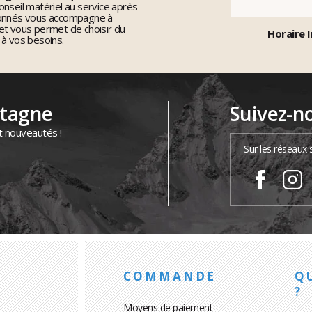
nseil matériel au service après-
ionnés vous accompagne à
et vous permet de choisir du
Horaire I
 à vos besoins.
ntagne
Suivez-n
t nouveautés !
Sur les réseaux 
COMMANDE
Q
?
Moyens de paiement