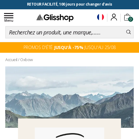
RETOUR FACILITÉ, 100 jours pour changer d'avis
Toggle
0
navigation
Menu
PROMOS D'ÉTÉ
JUSQU'À -75%
JUSQU'AU 25/08
Accueil
/
Oxbow