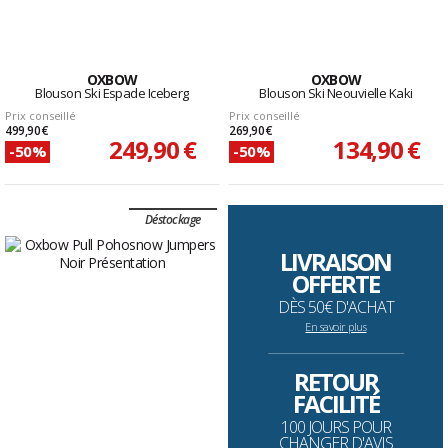
OXBOW
OXBOW
Blouson Ski Espade Iceberg
Blouson Ski Neouvielle Kaki
Prix conseillé
Prix conseillé
499,90 €
269,90 €
249,90 €
134,90 €
-50%
-50%
Déstockage
LIVRAISON
OFFERTE
DÈS 50€ D'ACHAT
En savoir plus
--------------------------------------------------------------------
RETOUR
FACILITÉ
100 JOURS POUR
CHANGER D'AVIS