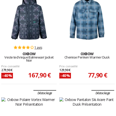
1 avis
OXBOW
OXBOW
Veste technique Balmewarr Jacket
Chemise Penken Warmer Dusk
Noir
Prix conseillé
Prix conseillé
279,90 €
129,90 €
167,90 €
77,90 €
-40%
-40%
Déstockage
Déstockage