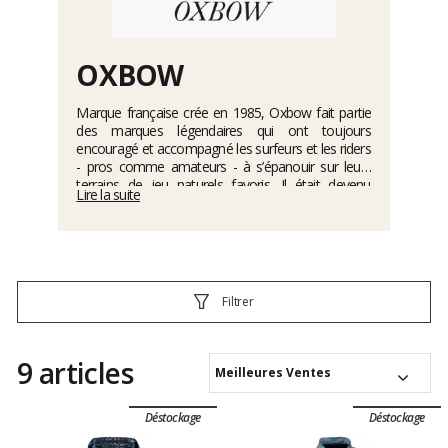
OXBOW
Marque française crée en 1985, Oxbow fait partie
des marques légendaires qui ont toujours
encouragé et accompagné les surfeurs et les riders
- pros comme amateurs - à s’épanouir sur leurs
terrains de jeu naturels favoris. Il était devenu
Lire la suite
prioritaire pour celle-ci de faire perdurer son
héritage en proposant une offre s’inscrivant dans
une démarche plus transparente, durable et
éthique. C’est pourquoi Oxbow est désormais
certifiée B Corp et rejoint le mouvement
d’entreprises à impact sociétal et environnemental
Filtrer
positif, un mouvement mondial en faveur d’une
économie plus inclusive, équitable et régénératrice !
9 articles
Meilleures Ventes
Déstockage
Déstockage