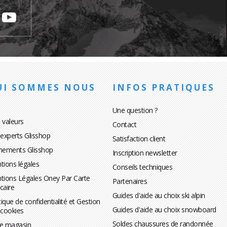
UI SOMMES NOUS
INFOS PRATIQUES
Une question ?
 valeurs
Contact
 experts Glisshop
Satisfaction client
nements Glisshop
Inscription newsletter
tions légales
Conseils techniques
tions Légales Oney Par Carte
Partenaires
caire
Guides d'aide au choix ski alpin
tique de confidentialité et Gestion
Guides d'aide au choix snowboard
 cookies
Soldes chaussures de randonnée
te magasin