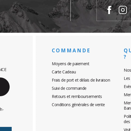
COMMANDE
Q
?
Moyens de paiement
NCE
Nos
Carte Cadeau
Les
Frais de port et délais de livraison
Evè
Suivi de commande
Men
Retours et remboursements
Men
Conditions générales de vente
Ban
h-
Poli
des
Visi