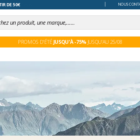
 changer d'avis
NOUS CONTAC
PROMOS D'ÉTÉ
JUSQU'À -75%
JUSQU'AU 25/08