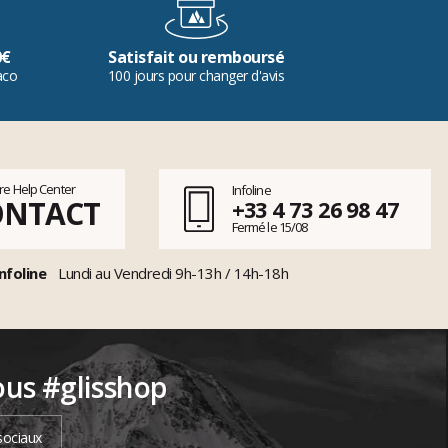
0€
Satisfait ou remboursé
aco
100 jours pour changer d'avis
tre Help Center
Infoline
ONTACT
+33 4 73 26 98 47
Fermé le 15/08
nfoline
Lundi au Vendredi 9h-13h / 14h-18h
ous #glisshop
sociaux