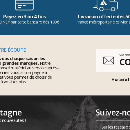
Payez en 3 ou 4 fois
Livraison offerte dès 5
ONEY par carte bancaire dès 100€
France métropolitaine et Mon
TRE ÉCOUTE
Via no
vous chaque saison les
C
s grandes marques.
Notre
nseil matériel au service après-
ionnés vous accompagne à
et vous permet de choisir du
Horaire I
 à vos besoins.
ntagne
Suivez-n
t nouveautés !
Sur les réseaux 