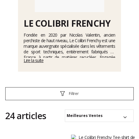
LE COLIBRI FRENCHY
Fondée en 2020 par Nicolas Valentin, ancien
perchiste de haut niveau, Le Colibri Frenchy est une
marque auvergnate spécialisée dans les vêtements
de sport techniques, entièrement fabriqués en
France à partir de matières recyclées. Engagée
Lire la suite
dans une démarche éco-responsable et solidaire,
elle valorise le savoir-faire textile français et soutient
l'économie locale. Ses produits, tels que t-shirts,
chaussettes et accessoires, sont conçus pour être
performants, respirants et confortables, tout en
respectant l'environnement. La marque collabore
Filtrer
également avec des ESAT pour favoriser la
réinsertion professionnelle des personnes en
situation de handicap.
24 articles
Meilleures Ventes