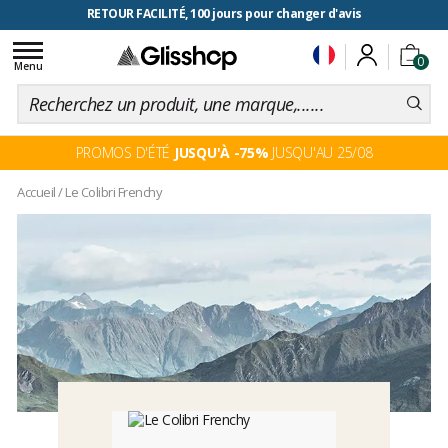
RETOUR FACILITÉ, 100 jours pour changer d'avis
Toggle
0
navigation
Menu
PROMOS D'ÉTÉ
JUSQU'À -75%
JUSQU'AU 25/08
Accueil
/
Le Colibri Frenchy