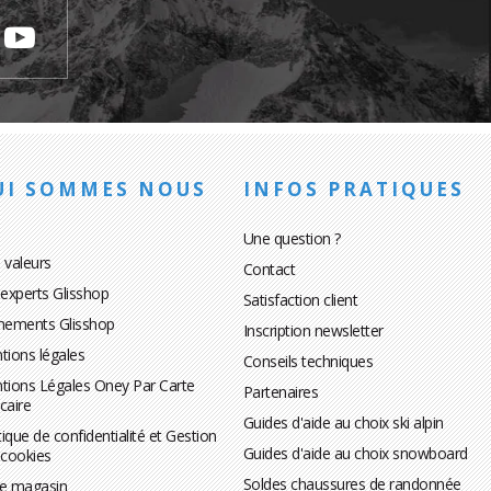
UI SOMMES NOUS
INFOS PRATIQUES
Une question ?
 valeurs
Contact
 experts Glisshop
Satisfaction client
nements Glisshop
Inscription newsletter
tions légales
Conseils techniques
tions Légales Oney Par Carte
Partenaires
caire
Guides d'aide au choix ski alpin
tique de confidentialité et Gestion
Guides d'aide au choix snowboard
 cookies
Soldes chaussures de randonnée
te magasin