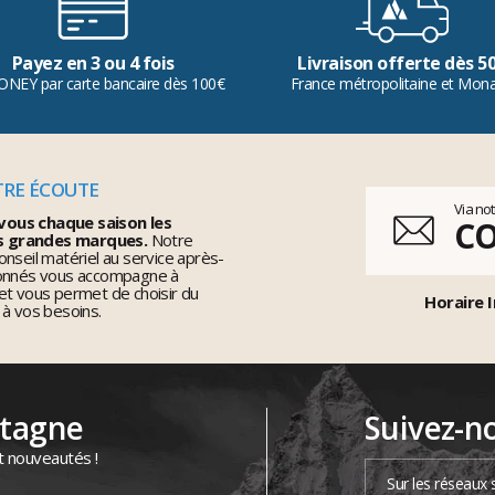
Payez en 3 ou 4 fois
Livraison offerte dès 5
ONEY par carte bancaire dès 100€
France métropolitaine et Mon
TRE ÉCOUTE
Via no
vous chaque saison les
C
s grandes marques.
Notre
nseil matériel au service après-
ionnés vous accompagne à
et vous permet de choisir du
Horaire I
 à vos besoins.
ntagne
Suivez-n
t nouveautés !
Sur les réseaux 