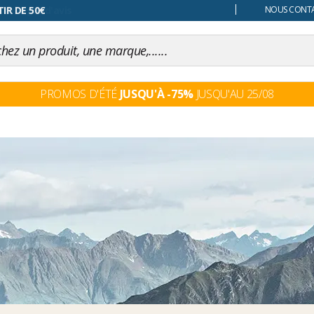
 changer d'avis
NOUS CONTAC
PROMOS D'ÉTÉ
JUSQU'À -75%
JUSQU'AU 25/08