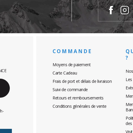
COMMANDE
Q
?
Moyens de paiement
NCE
Nos
Carte Cadeau
Les
Frais de port et délais de livraison
Evè
Suivi de commande
Men
Retours et remboursements
Men
Conditions générales de vente
Ban
h-
Poli
des
Visi