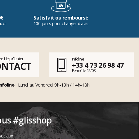
0€
Satisfait ou remboursé
aco
100 jours pour changer d'avis
tre Help Center
Infoline
ONTACT
+33 4 73 26 98 47
Fermé le 15/08
nfoline
Lundi au Vendredi 9h-13h / 14h-18h
ous #glisshop
sociaux