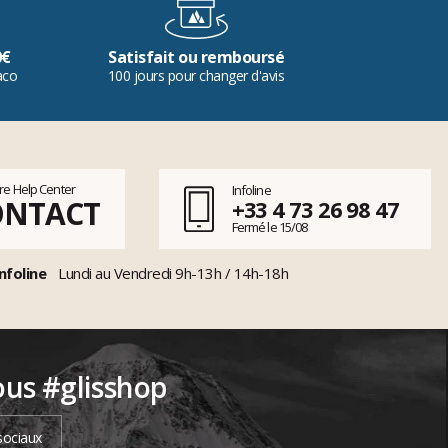
0€
Satisfait ou remboursé
aco
100 jours pour changer d'avis
tre Help Center
Infoline
ONTACT
+33 4 73 26 98 47
Fermé le 15/08
nfoline
Lundi au Vendredi 9h-13h / 14h-18h
ous #glisshop
sociaux