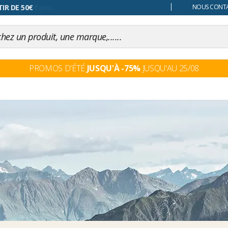
 changer d'avis
NOUS CONTAC
PROMOS D'ÉTÉ
JUSQU'À -75%
JUSQU'AU 25/08