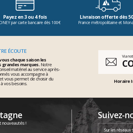
Payez en 3 ou 4 fois
Livraison offerte dès 5
ONEY par carte bancaire dès 100€
France métropolitaine et Mon
TRE ÉCOUTE
Via no
vous chaque saison les
C
s grandes marques.
Notre
nseil matériel au service après-
ionnés vous accompagne à
et vous permet de choisir du
Horaire I
 à vos besoins.
ntagne
Suivez-n
t nouveautés !
Sur les réseaux 