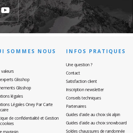
UI SOMMES NOUS
INFOS PRATIQUES
Une question ?
 valeurs
Contact
 experts Glisshop
Satisfaction client
nements Glisshop
Inscription newsletter
tions légales
Conseils techniques
tions Légales Oney Par Carte
Partenaires
caire
Guides d'aide au choix ski alpin
tique de confidentialité et Gestion
Guides d'aide au choix snowboard
 cookies
Soldes chaussures de randonnée
te magasin