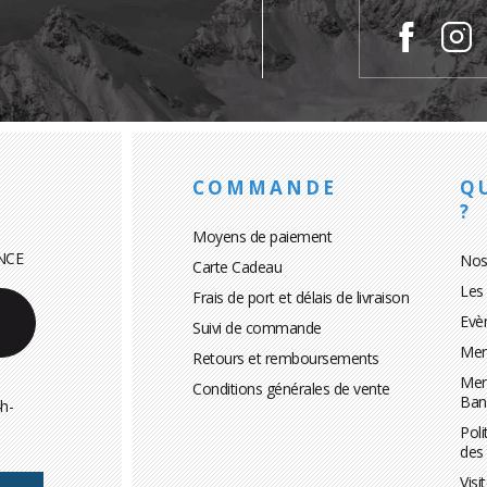
COMMANDE
Q
?
Moyens de paiement
NCE
Nos
Carte Cadeau
Les
Frais de port et délais de livraison
Evè
Suivi de commande
Men
Retours et remboursements
Men
Conditions générales de vente
Ban
h-
Poli
des
Visi