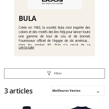
BULA
Créée en 1983, la société Bula s'est inspirée des
coloris et des motifs des îles Fidji pour lancer toute
une gamme de tour de cou et de bonnet.
Fournisseur officiel de l'équipe de ski américaine
dans les années 80, Bula n'a cessé de se
Lire la suite
développer et propose désormais toute une
collection de sous-vêtements techniques, de
chaussettes et de gants. L'objectif de la
marque
Bula
: vous garder au chaud pour que les sports
d'hiver soient plus agréables que jamais.
Filtrer
3 articles
Meilleures Ventes