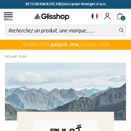
RETOUR FACILITÉ, 100 jours pour changer d'avis
Toggle
0
navigation
Menu
PROMOS D'ÉTÉ
JUSQU'À -75%
JUSQU'AU 25/08
Accueil
/
Bula