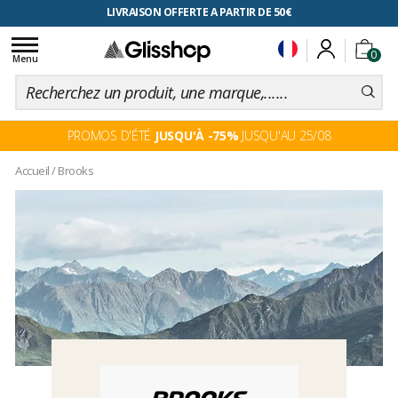
RETOUR FACILITÉ, 100 jours pour changer d'avis
LIVRAISON OFFERTE A PARTIR DE 50€
Toggle
0
navigation
Menu
PROMOS D'ÉTÉ
JUSQU'À -75%
JUSQU'AU 25/08
Accueil
/
Brooks