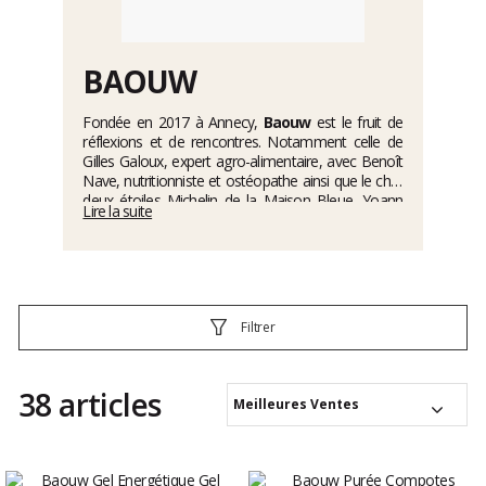
BAOUW
Fondée en 2017 à Annecy,
Baouw
est le fruit de
réflexions et de rencontres. Notamment celle de
Gilles Galoux, expert agro-alimentaire, avec Benoît
Nave, nutritionniste et ostéopathe ainsi que le chef
deux étoiles Michelin de la Maison Bleue, Yoann
Lire la suite
Conte. Ancrée dans l’univers outdoor, les trois
associés souhaitaient créer des
produits bios
,
savoureux et adaptés aux apports nutritionnels des
sportifs. C’est aujourd’hui chose faite, pour cette
jeune marque grandissante et prometteuse. Pour
la petite anecdote, le nom Baouw reprend le
Filtrer
"Boum" d’une explosion de saveurs et le "Waouh"
que provoque les incroyables moments vécus en
montagne.
38 articles
Meilleures Ventes