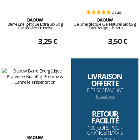
2 avis
BAOUW
BAOUW
Barre Energétique Extra Bio 50 g
Gel Energétique Gel Naturel Bio 85 g.
Cacahuète Crunchy
Fruits Rouge Hibiscus
3,25 €
3,50 €
LIVRAISON
OFFERTE
DÈS 50€ D'ACHAT
En savoir plus
--------------------------------------------------------------------
RETOUR
FACILITÉ
100 JOURS POUR
CHANGER D'AVIS
BAOUW
En savoir plus