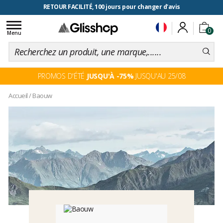
RETOUR FACILITÉ, 100 jours pour changer d'avis
Toggle
0
navigation
Menu
PROMOS D'ÉTÉ
JUSQU'À -75%
JUSQU'AU 25/08
Accueil
/
Baouw