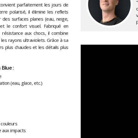
"
convient parfaitement les jours de
rre polarisé, il élimine les reflets
r des surfaces planes (eau, neige,
n et le confort visuel. Fabriqué en
 résistance aux chocs, il combine
 les rayons ultraviolets. Grâce à sa
rs plus chaudes et les détails plus
 Blue :
e
tion (eau, glace, etc.)
s couleurs
e aux impacts