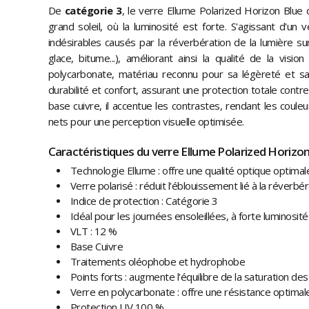
De
catégorie 3
, le verre Ellume Polarized Horizon Blue 
grand soleil, où la luminosité est forte. S'agissant d'un ve
indésirables causés par la réverbération de la lumière su
glace, bitume...), améliorant ainsi la qualité de la visio
polycarbonate, matériau reconnu pour sa légèreté et sa
durabilité et confort, assurant une protection totale contre
base cuivre, il accentue les contrastes, rendant les couleu
nets pour une perception visuelle optimisée.
Caractéristiques du verre Ellume Polarized Horizon
Technologie Ellume : offre une qualité optique optimal
Verre polarisé : réduit l'éblouissement lié à la réverbéra
Indice de protection : Catégorie 3
Idéal pour les journées ensoleillées, à forte luminosité
VLT : 12 %
Base Cuivre
Traitements oléophobe et hydrophobe
Points forts : augmente l'équilibre de la saturation de
Verre en polycarbonate : offre une résistance optimal
Protection UV 100 %