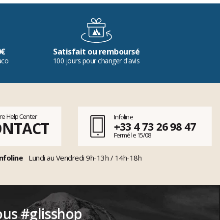
0€
Satisfait ou remboursé
aco
100 jours pour changer d'avis
tre Help Center
Infoline
ONTACT
+33 4 73 26 98 47
Fermé le 15/08
nfoline
Lundi au Vendredi 9h-13h / 14h-18h
ous #glisshop