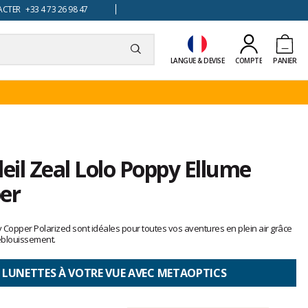
TER +33 4 73 26 98 47
LANGUE & DEVISE
COMPTE
PANIER
leil Zeal Lolo Poppy Ellume
er
y Copper Polarized sont idéales pour toutes vos aventures en plein air grâce
'éblouissement.
 LUNETTES À VOTRE VUE AVEC METAOPTICS