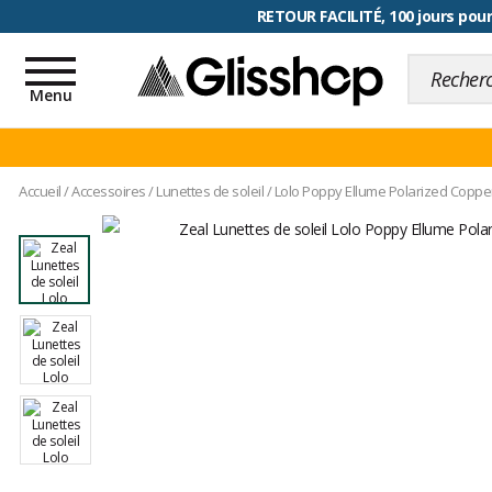
RETOUR FACILITÉ, 100 jours pour
Toggle
navigation
Menu
Accueil
/
Accessoires
/
Lunettes de soleil
/
Lolo Poppy Ellume Polarized Coppe