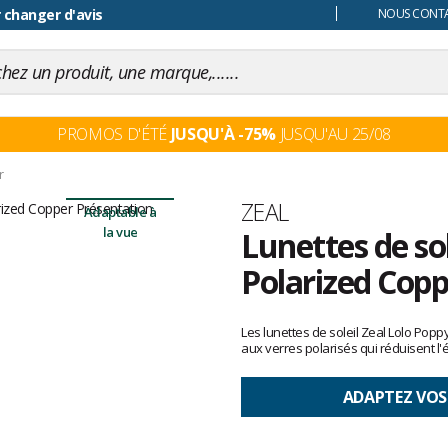
 changer d'avis
NOUS CONTAC
PROMOS D'ÉTÉ
JUSQU'À -75%
JUSQU'AU 25/08
r
Marque
ZEAL
Adaptable à
la vue
Lunettes de so
Polarized Copp
Les
avis
Les lunettes de soleil Zeal Lolo Popp
clients
aux verres polarisés qui réduisent l
ADAPTEZ VOS