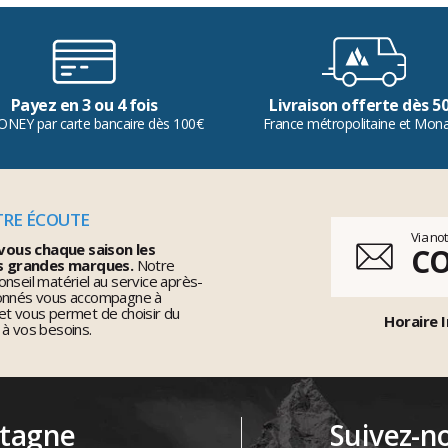
Payez en 3 ou 4 fois
Livraison offerte dès 5
ONEY par carte bancaire dès 100€
France métropolitaine et Mon
TRE ÉCOUTE
Via no
vous chaque saison les
C
s grandes marques.
Notre
nseil matériel au service après-
ionnés vous accompagne à
et vous permet de choisir du
Horaire I
 à vos besoins.
ntagne
Suivez-n