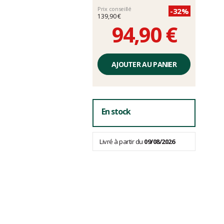
Prix conseillé
-32%
139,90 €
94,90 €
Prix
unitaire,
AJOUTER AU PANIER
hors
frais
En stock
Livré à partir du
09/08/2026