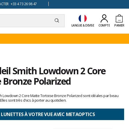
TER +33 4 73 26 98 47
LANGUE & DEVISE
COMPTE
PANIER
leil Smith Lowdown 2 Core
 Bronze Polarized
ith Lowdown 2 Core Matte Tortoise Bronze Polarized sont idéales par beau
lles sont très chics à porter au quotidien.
 LUNETTES À VOTRE VUE AVEC METAOPTICS