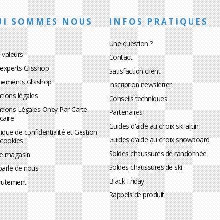
UI SOMMES NOUS
INFOS PRATIQUES
Une question ?
 valeurs
Contact
 experts Glisshop
Satisfaction client
nements Glisshop
Inscription newsletter
tions légales
Conseils techniques
tions Légales Oney Par Carte
Partenaires
caire
Guides d'aide au choix ski alpin
tique de confidentialité et Gestion
Guides d'aide au choix snowboard
 cookies
Soldes chaussures de randonnée
te magasin
Soldes chaussures de ski
parle de nous
Black Friday
rutement
Rappels de produit