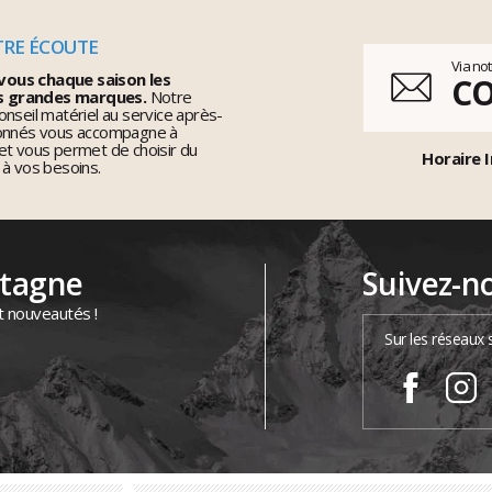
TRE ÉCOUTE
Via no
vous chaque saison les
C
s grandes marques.
Notre
nseil matériel au service après-
ionnés vous accompagne à
et vous permet de choisir du
Horaire I
 à vos besoins.
ntagne
Suivez-n
t nouveautés !
Sur les réseaux 