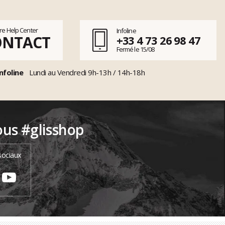
tre Help Center
Infoline
ONTACT
+33 4 73 26 98 47
Fermé le 15/08
nfoline
Lundi au Vendredi 9h-13h / 14h-18h
ous #glisshop
sociaux