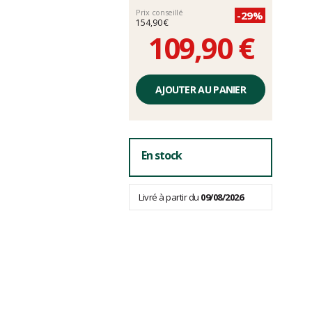
Prix conseillé
-29%
154,90 €
109,90 €
Prix
unitaire,
AJOUTER AU PANIER
hors
frais
En stock
Livré à partir du
09/08/2026