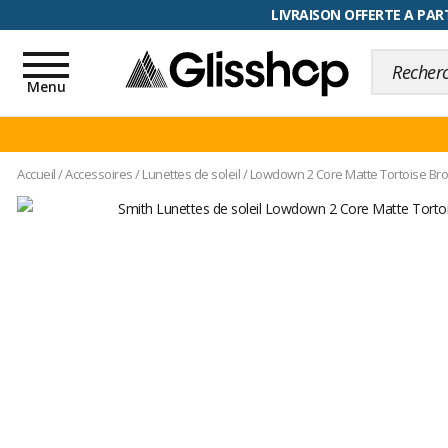
RETOUR FACILITÉ, 100 jours pour
Toggle
navigation
Menu
Accueil
/
Accessoires
/
Lunettes de soleil
/
Lowdown 2 Core Matte Tortoise Bro