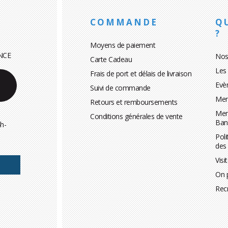
COMMANDE
Q
?
Moyens de paiement
NCE
Nos
Carte Cadeau
Les
Frais de port et délais de livraison
Evè
Suivi de commande
Men
Retours et remboursements
Men
Conditions générales de vente
Ban
h-
Poli
des
Visi
On 
Rec