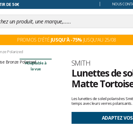
 changer d'avis
NOUS CONTAC
PROMOS D'ÉTÉ
JUSQU'À -75%
JUSQU'AU 25/08
nze Polarized
Marque
SMITH
Adaptable à
la vue
Lunettes de so
Matte Tortoise
Les
avis
Les lunettes de soleil polarisées Sm
clients
temps avec leurs verres polarisants. E
ADAPTEZ VOS