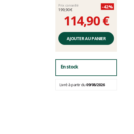
Prix conseillé
-42%
199,90 €
114,90 €
Prix
unitaire,
AJOUTER AU PANIER
hors
frais
En stock
Livré à partir du
09/08/2026