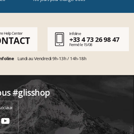
tre Help Center
Infoline
ONTACT
+33 4 73 26 98 47
Fermé le 15/08
nfoline
Lundi au Vendredi 9h-13h / 14h-18h
ous #glisshop
sociaux