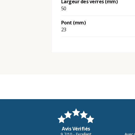
Largeur des verres (mm)
50
Pont (mm)
23
Avis Vérifiés
9,7/10 - Excellent
Avec 