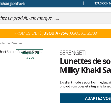
 changer d'avis
NOUS CONTAC
PROMOS D'ÉTÉ
JUSQU'À -75%
JUSQU'AU 25/08
Polarized Smoke
Marque
SERENGETI
Adaptable à
la vue
Lunettes de so
Milky Khaki S
Les
avis
Excellent modèle pour homme, la pair
clients
photochromiques et intégrants la tec
ADAPTEZ VOS