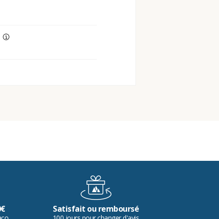
0€
Satisfait ou remboursé
aco
100 jours pour changer d'avis