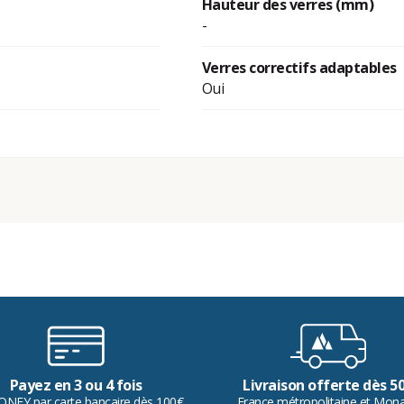
Hauteur des verres (mm)
-
Verres correctifs adaptables
Oui
Payez en 3 ou 4 fois
Livraison offerte dès 5
ONEY par carte bancaire dès 100€
France métropolitaine et Mon