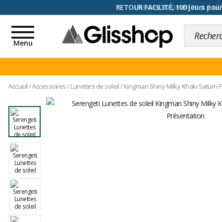
RETOUR FACILITÉ, 100 jours pour
Toggle
navigation
Menu
Accueil
/
Accessoires
/
Lunettes de soleil
/
Kingman Shiny Milky Khaki Saturn 