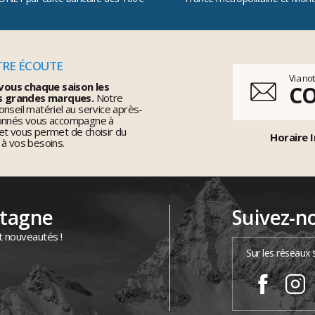
TRE ÉCOUTE
Via no
vous chaque saison les
C
s grandes marques.
Notre
nseil matériel au service après-
ionnés vous accompagne à
et vous permet de choisir du
Horaire I
 à vos besoins.
ntagne
Suivez-n
t nouveautés !
Sur les réseaux 