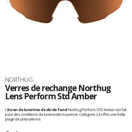
Marque
NORTHUG
Verres de rechange Northug
Lens Perform Std Amber
Les
avis
L’
écran de lunettes de ski de fond
Northug Perform STD Amber est fait
clients
pour des conditions de luminosité moyenne. Catégorie 2 il offre une belle
plage de polyvalence.