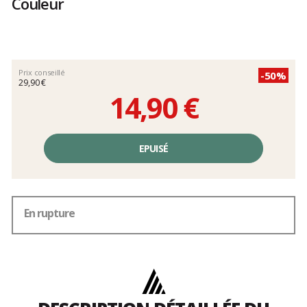
Couleur
Prix conseillé
-50%
29,90 €
14,90 €
Prix
unitaire,
EPUISÉ
hors
frais
En rupture