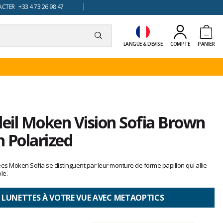
TER +33 4 73 26 98 47
LANGUE & DEVISE
COMPTE
PANIER
leil Moken Vision Sofia Brown
 Polarized
ées Moken Sofia se distinguent par leur monture de forme papillon qui allie
le.
 LUNETTES À VOTRE VUE AVEC METAOPTICS