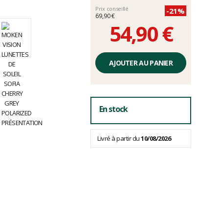
Prix conseillé
-21%
69,90 €
54,90 €
Prix
unitaire,
AJOUTER AU PANIER
hors
frais
En stock
Livré à partir du
10/08/2026