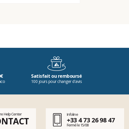
0€
Satisfait ou remboursé
aco
100 jours pour changer d'avis
tre Help Center
Infoline
ONTACT
+33 4 73 26 98 47
Fermé le 15/08