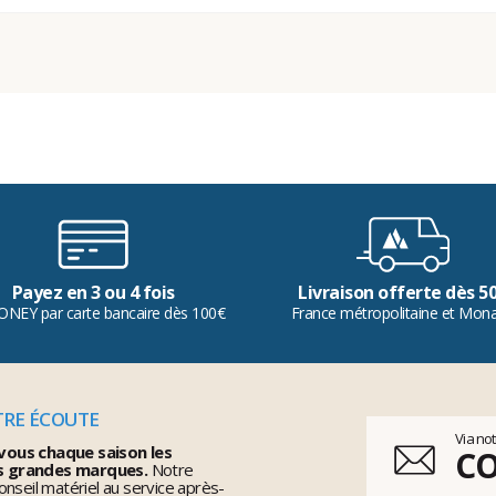
Payez en 3 ou 4 fois
Livraison offerte dès 5
ONEY par carte bancaire dès 100€
France métropolitaine et Mon
TRE ÉCOUTE
Via no
vous chaque saison les
C
s grandes marques.
Notre
nseil matériel au service après-