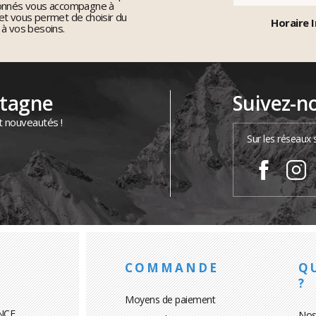
ionnés vous accompagne à
et vous permet de choisir du
Horaire I
 à vos besoins.
ntagne
Suivez-n
t nouveautés !
Sur les réseaux 
COMMANDE
Q
?
Moyens de paiement
NCE
Nos