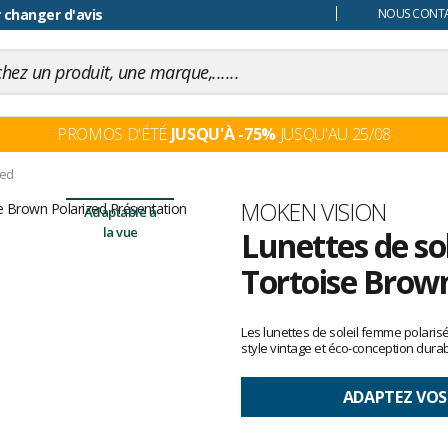
 changer d'avis
NOUS CONTAC
PROMOS D'ÉTÉ
JUSQU'À -75%
JUSQU'AU 25/08
zed
Marque
MOKEN VISION
Adaptable à
la vue
Lunettes de so
Tortoise Brown
Les
avis
Les lunettes de soleil femme polaris
clients
style vintage et éco-conception durab
ADAPTEZ VOS