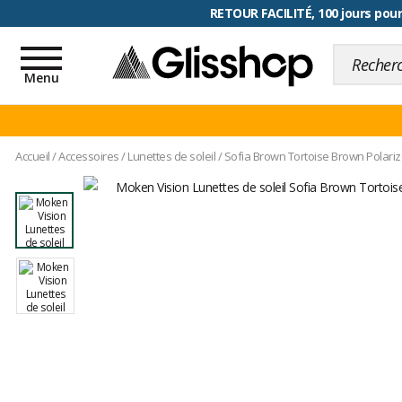
RETOUR FACILITÉ, 100 jours pour
Toggle
navigation
Menu
Accueil
/
Accessoires
/
Lunettes de soleil
/
Sofia Brown Tortoise Brown Polari