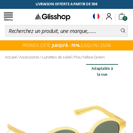
RETOUR FACILITÉ, 100 jours pour changer d'avis
LIVRAISON OFFERTE A PARTIR DE 50€
Toggle
0
navigation
Menu
PROMOS D'ÉTÉ
JUSQU'À -75%
JUSQU'AU 25/08
Accueil
/
Accessoires
/
Lunettes de soleil
/
Piou Yellow Green
Adaptable à
la vue