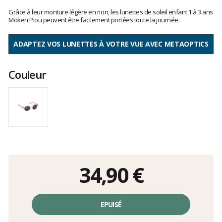
Les
avis
Grâce à leur monture légère en ricin, les lunettes de soleil enfant 1 à 3 ans
clients
Moken Piou peuvent être facilement portées toute la journée.
ADAPTEZ VOS LUNETTES À VOTRE VUE AVEC METAOPTICS
Couleur
34,90 €
Prix
unitaire,
EPUISÉ
hors
frais