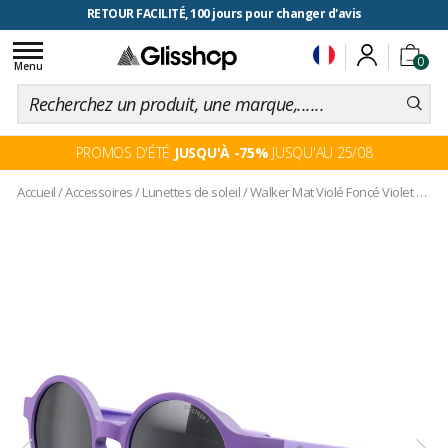
RETOUR FACILITÉ, 100 jours pour changer d'avis
Toggle
0
navigation
Menu
PROMOS D'ÉTÉ
JUSQU'À -75%
JUSQU'AU 25/08
Accueil
/
Accessoires
/
Lunettes de soleil
/
Walker Mat Violé Foncé Violet Spectron 3