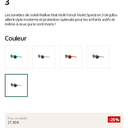
3
Les
avis
Les lunettes de soleil Walker Mat Violé Foncé Violet Spectron 3 de Julbo
clients
allient style moderne et protection optimale pour les enfants actifs et
même à ceux qui le sont moins !
Couleur
Prix conseillé
-25%
27,90 €