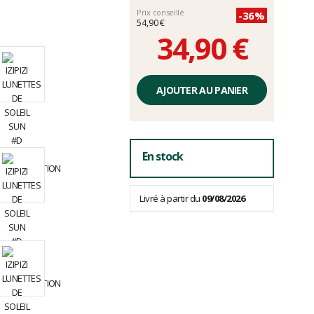
Prix conseillé
-36%
54,90 €
34,90 €
Prix
unitaire,
AJOUTER AU PANIER
hors
frais
En stock
Livré à partir du
09/08/2026