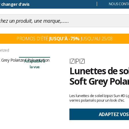
 changer d'avis
NOUS CONTAC
PROMOS D'ÉTÉ
JUSQU'À -75%
JUSQU'AU 25/08
arized
Marque
IZIPIZI
Adaptable à
la vue
Lunettes de sol
Soft Grey Pola
Les
avis
Les lunettes de soleil Izipizi Sun #D 
clients
verres polarisés pour un look chic.
ADAPTEZ VOS