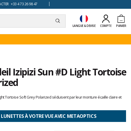
TER +33 4 73 26 98 47
LANGUE & DEVISE
COMPTE
PANIER
eil Izipizi Sun #D Light Tortoise
rized
Light Tortoise Soft Grey Polarized séduisent par leur monture écaille claire et
 LUNETTES À VOTRE VUE AVEC METAOPTICS