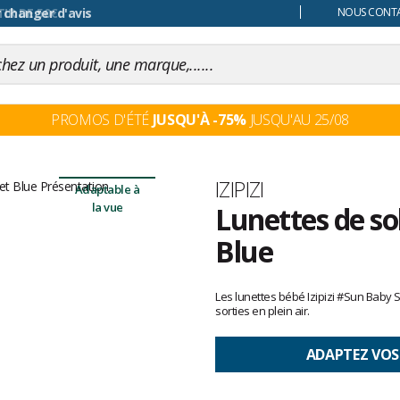
 changer d'avis
NOUS CONTAC
PROMOS D'ÉTÉ
JUSQU'À -75%
JUSQU'AU 25/08
Marque
IZIPIZI
Adaptable à
la vue
Lunettes de so
Blue
Les
avis
Les lunettes bébé Izipizi #Sun Baby S
clients
sorties en plein air.
ADAPTEZ VOS