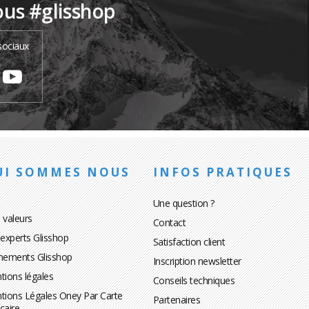
ous #glisshop
sociaux
UI SOMMES NOUS
INFOS PRATIQUES
Une question ?
 valeurs
Contact
 experts Glisshop
Satisfaction client
nements Glisshop
Inscription newsletter
tions légales
Conseils techniques
tions Légales Oney Par Carte
Partenaires
caire