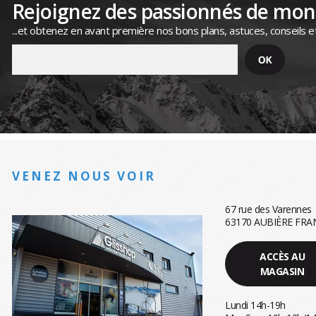
Rejoignez des passionnés de mo
...et obtenez en avant première nos bons plans, astuces, conseils e
VENEZ NOUS VOIR
67 rue des Varennes
63170 AUBIÈRE FRA
ACCÈS AU
MAGASIN
Lundi 14h-19h