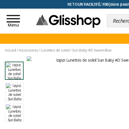
RETOUR FACILITÉ, 100 jours pour
Toggle
navigation
Menu
Accueil
/
Accessoires
/
Lunettes de soleil
/
Sun Baby #D Sweet Blue