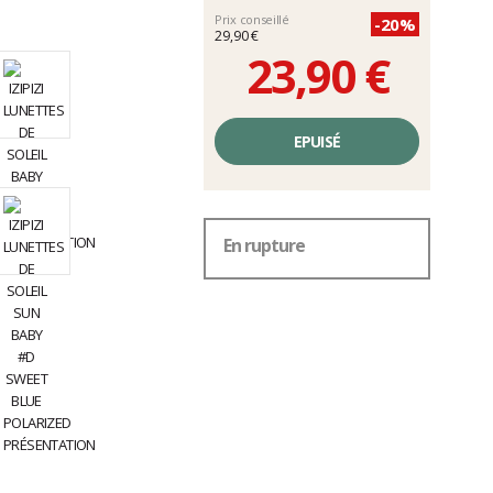
Prix conseillé
-20%
29,90 €
23,90 €
Prix
unitaire,
EPUISÉ
hors
frais
En rupture