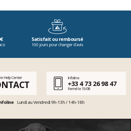
0€
Satisfait ou remboursé
aco
100 jours pour changer d'avis
tre Help Center
Infoline
ONTACT
+33 4 73 26 98 47
Fermé le 15/08
nfoline
Lundi au Vendredi 9h-13h / 14h-18h