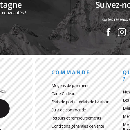
ntagne
Suivez-n
t nouveautés !
Sur les réseaux 
COMMANDE
Q
?
Moyens de paiement
NCE
Nos
Carte Cadeau
Les
Frais de port et délais de livraison
Evè
Suivi de commande
Men
Retours et remboursements
Men
Conditions générales de vente
Ban