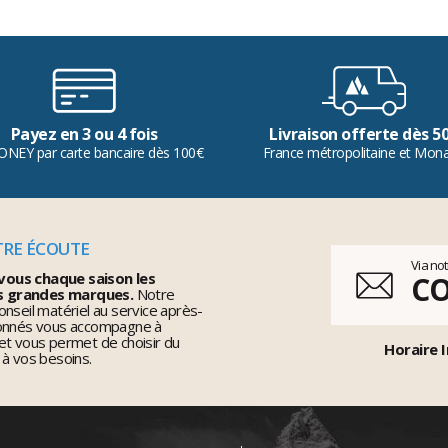
Payez en 3 ou 4 fois
Livraison offerte dès 5
ONEY par carte bancaire dès 100€
France métropolitaine et Mon
TRE ÉCOUTE
Via no
vous chaque saison les
C
s grandes marques.
Notre
nseil matériel au service après-
ionnés vous accompagne à
et vous permet de choisir du
Horaire I
 à vos besoins.