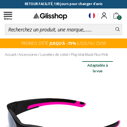
RETOUR FACILITÉ, 100 jours pour changer d'avis
Toggle
0
navigation
Menu
PROMOS D'ÉTÉ
JUSQU'À -75%
JUSQU'AU 25/08
Accueil
/
Accessoires
/
Lunettes de soleil
/
Play Mat Black Fluo Pink
Adaptable à
la vue