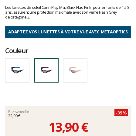
Les
avis
Les lunettes de soleil Cairn Play Mat Black Fluo Pink, pour enfants de 4 à 8
clients
ans, assurent une protection maximale avec son verre Flash Grey
de catégorie 3.
ADAPTEZ VOS LUNETTES À VOTRE VUE AVEC METAOPTICS
Couleur
Prix conseillé
-39%
22,90 €
13,90 €