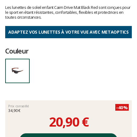
Les
avis
Les lunettes de soleil enfant Cairn Drive Mat Black Red sont conçues pour
clients
le sport en étant résistantes, confortables, flexibles et protectrices en
toutes circonstances.
ADAPTEZ VOS LUNETTES À VOTRE VUE AVEC METAOPTICS
Couleur
Prix conseillé
-40%
34,90 €
20,90 €
Prix