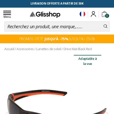
RETOUR FACILITÉ, 100 jours pour changer d'avis
LIVRAISON OFFERTE A PARTIR DE 50€
Toggle
0
navigation
Menu
PROMOS D'ÉTÉ
JUSQU'À -75%
JUSQU'AU 25/08
Accueil
/
Accessoires
/
Lunettes de soleil
/
Drive Mat Black Red
Adaptable à
la vue