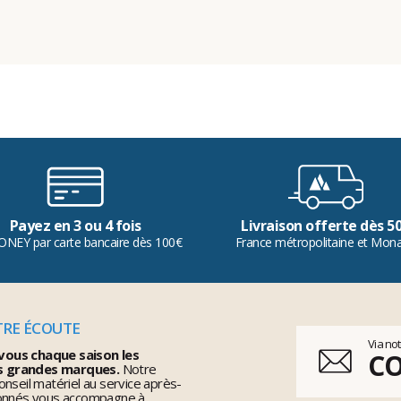
Payez en 3 ou 4 fois
Livraison offerte dès 5
ONEY par carte bancaire dès 100€
France métropolitaine et Mon
TRE ÉCOUTE
Via no
vous chaque saison les
C
s grandes marques.
Notre
nseil matériel au service après-
ionnés vous accompagne à