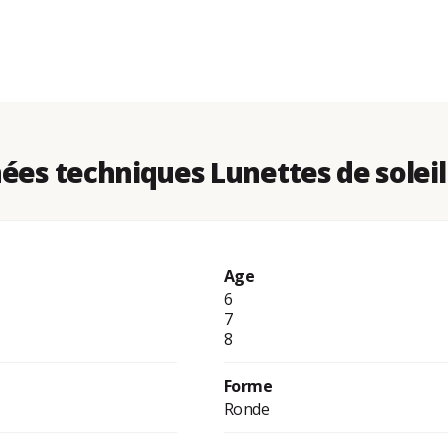
ées techniques Lunettes de soleil
Age
6
7
8
Forme
Ronde