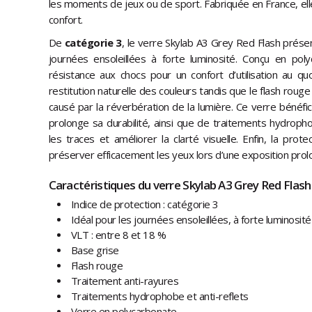
les moments de jeux ou de sport. Fabriquée en France, elle 
confort.
De
catégorie 3
, le verre Skylab A3 Grey Red Flash prés
journées ensoleillées à forte luminosité. Conçu en poly
résistance aux chocs pour un confort d’utilisation au qu
restitution naturelle des couleurs tandis que le flash rouge
causé par la réverbération de la lumière. Ce verre bénéfic
prolonge sa durabilité, ainsi que de traitements hydrophob
les traces et améliorer la clarté visuelle. Enfin, la pro
préserver efficacement les yeux lors d’une exposition prolo
Caractéristiques du verre Skylab A3 Grey Red Flash 
Indice de protection : catégorie 3
Idéal pour les journées ensoleillées, à forte luminosité
VLT : entre 8 et 18 %
Base grise
Flash rouge
Traitement anti-rayures
Traitements hydrophobe et anti-reflets
Verre en polycarbonate