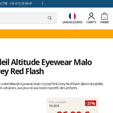
TER +33 4 73 26 98 47
LANGUE & DEVISE
COMPTE
PANIER
leil Altitude Eyewear Malo
rey Red Flash
soleil Altitude Eyewear Malo Crystal Pink Grey Red Flash allient durabilité,
s urbaines, aux jeux et aux loisirs sportifs des enfants.
Prix conseillé
-27%
36,90 €