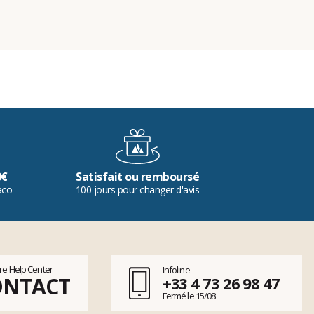
0€
Satisfait ou remboursé
aco
100 jours pour changer d'avis
tre Help Center
Infoline
ONTACT
+33 4 73 26 98 47
Fermé le 15/08