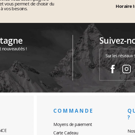
et vous permet de choisir du
Horaire I
 à vos besoins.
ntagne
Suivez-n
t nouveautés !
Sur les réseaux 
COMMANDE
Q
?
Moyens de paiement
NCE
Nos
Carte Cadeau