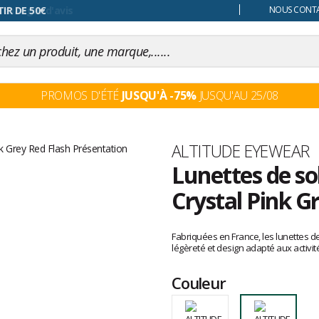
 changer d'avis
NOUS CONTAC
PROMOS D'ÉTÉ
JUSQU'À -75%
JUSQU'AU 25/08
Marque
ALTITUDE EYEWEAR
Lunettes de so
Crystal Pink G
Les
avis
Fabriquées en France, les lunettes de 
clients
légèreté et design adapté aux activité
Couleur