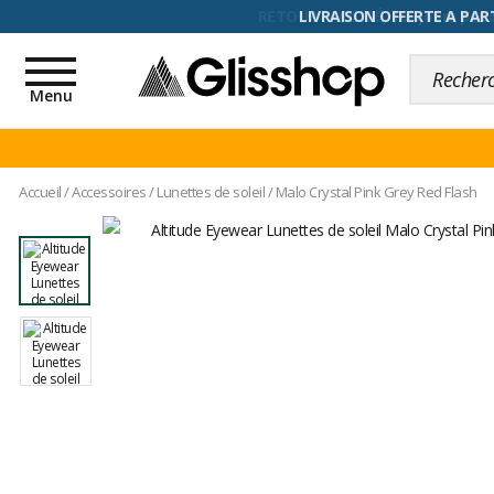
RETOUR FACILITÉ, 100 jours pour
Toggle
navigation
Menu
Accueil
/
Accessoires
/
Lunettes de soleil
/
Malo Crystal Pink Grey Red Flash