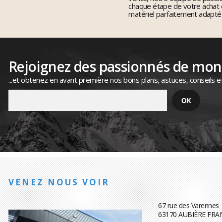
chaque étape de votre achat 
matériel parfaitement adapté
Rejoignez des passionnés de mo
...et obtenez en avant première nos bons plans, astuces, conseils e
VENEZ NOUS VOIR
67 rue des Varennes
63170 AUBIÈRE FRA