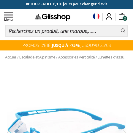
RETOUR FACILITÉ, 100 jours pour changer d'avis
Toggle
0
navigation
Menu
PROMOS D'ÉTÉ
JUSQU'À -75%
JUSQU'AU 25/08
Accueil
/
Escalade et Alpinisme
/
Accessoires verticalité
/
Lunettes d'assurage