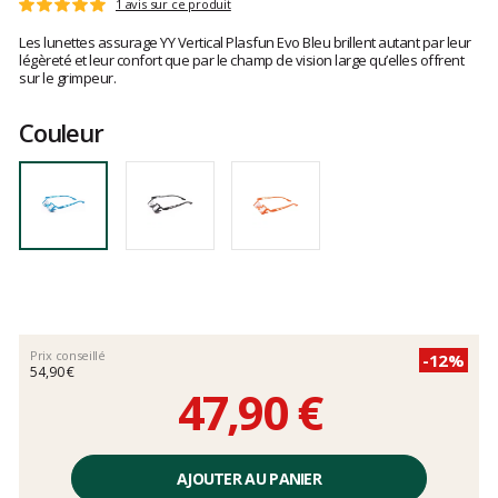
Les
1 avis sur ce produit
Note
avis
:
Les lunettes assurage YY Vertical Plasfun Evo Bleu brillent autant par leur
clients
5
légèreté et leur confort que par le champ de vision large qu’elles offrent
sur
sur le grimpeur.
5
Couleur
Prix conseillé
-12%
54,90 €
47,90 €
Prix
unitaire,
AJOUTER AU PANIER
hors