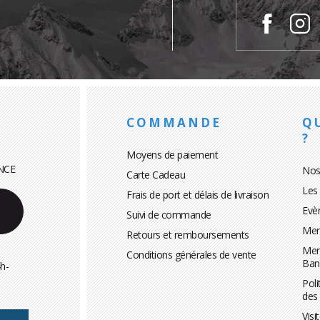
COMMANDE
Q
?
Moyens de paiement
NCE
Nos
Carte Cadeau
Les
Frais de port et délais de livraison
Evè
Suivi de commande
Men
Retours et remboursements
Men
Conditions générales de vente
Ban
h-
Poli
des
Visi