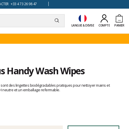
TER +33 4 73 26 98 47
LANGUE & DEVISE
COMPTE
PANIER
us Handy Wash Wipes
ont des lingettes biodégradables pratiques pour nettoyer mains et
H neutre et un emballage refermable.