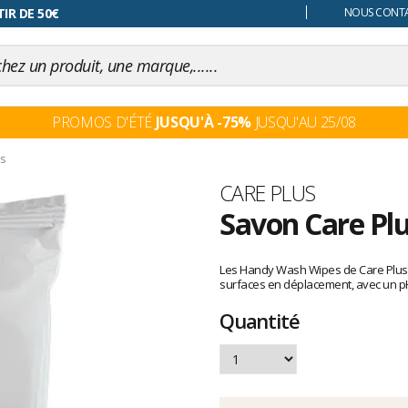
 changer d'avis
NOUS CONTAC
PROMOS D'ÉTÉ
JUSQU'À -75%
JUSQU'AU 25/08
s
Marque
CARE PLUS
Savon Care Pl
Les
avis
Les Handy Wash Wipes de Care Plus s
clients
surfaces en déplacement, avec un p
Quantité