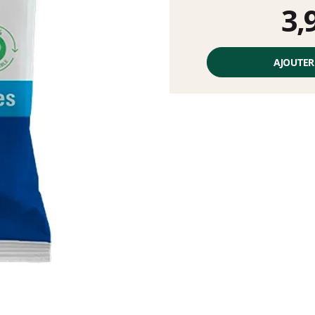
3,
Prix
unitaire,
AJOUTER
hors
frais