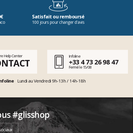
0€
Satisfait ou remboursé
aco
100 jours pour changer d'avis
tre Help Center
Infoline
ONTACT
+33 4 73 26 98 47
Fermé le 15/08
nfoline
Lundi au Vendredi 9h-13h / 14h-18h
ous #glisshop
sociaux