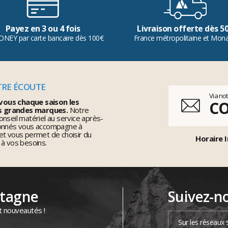
Payez en 3 ou 4 fois
Livraison offerte dès 5
ONEY par carte bancaire dès 100€
France métropolitaine et Mon
TRE ÉCOUTE
Via no
vous chaque saison les
C
s grandes marques.
Notre
nseil matériel au service après-
ionnés vous accompagne à
et vous permet de choisir du
Horaire I
 à vos besoins.
ntagne
Suivez-n
t nouveautés !
Sur les réseaux 