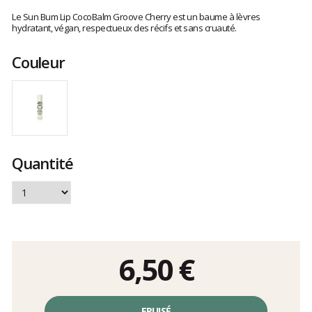
Les
avis
Le Sun Bum Lip CocoBalm Groove Cherry est un baume à lèvres
clients
hydratant, végan, respectueux des récifs et sans cruauté.
Couleur
Quantité
6,50 €
Prix
unitaire,
EPUISÉ