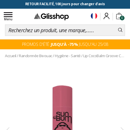
RETOUR FACILITÉ, 100 jours pour changer d'avis
Toggle
0
navigation
Menu
PROMOS D'ÉTÉ
JUSQU'À -75%
JUSQU'AU 25/08
Accueil
/
Randonnée Bivouac
/
Hygiène - Santé
/
Lip CocoBalm Groove Cherry