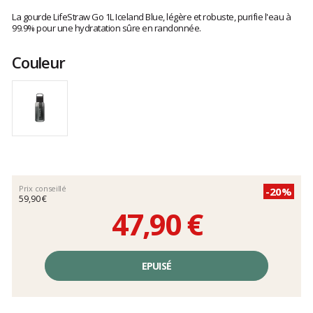
Les
avis
La gourde LifeStraw Go 1L Iceland Blue, légère et robuste, purifie l'eau à
clients
99.9% pour une hydratation sûre en randonnée.
Couleur
Prix conseillé
-20%
59,90 €
47,90 €
Prix
unitaire,
EPUISÉ
hors
frais