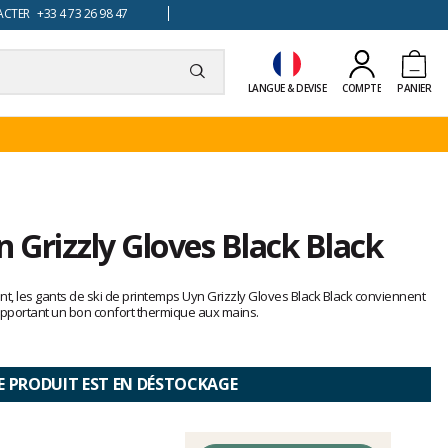
TER +33 4 73 26 98 47
LANGUE & DEVISE
COMPTE
PANIER
n Grizzly Gloves Black Black
nt, les gants de ski de printemps Uyn Grizzly Gloves Black Black conviennent
 apportant un bon confort thermique aux mains.
E PRODUIT EST EN DÉSTOCKAGE