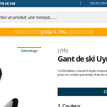
 changer d'avis
IR DE 50€
NOUS CONTAC
PROMOS D'ÉTÉ
JUSQU'À -75%
JUSQU'AU 25/08
Marque
UYN
Déstockage
Gant de ski Uy
Les
avis
Confortables, chaud et imper-respira
clients
pour vos sorties par temps frais en
C
1.
Couleur