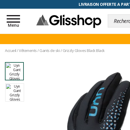
RETOUR FACILITÉ, 100 jours pour
LIVRAISON OFFERTE A PART
Toggle
navigation
Menu
Accueil
/
Vêtements
/
Gants de ski
/
Grizzly Gloves Black Black