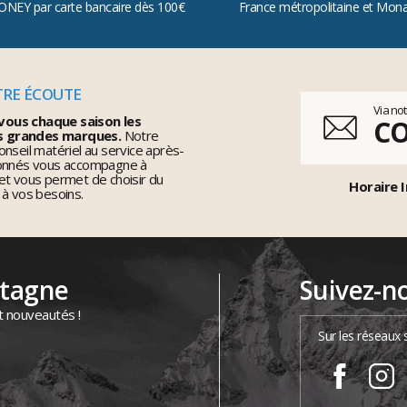
ONEY par carte bancaire dès 100€
France métropolitaine et Mon
TRE ÉCOUTE
Via no
vous chaque saison les
C
s grandes marques.
Notre
nseil matériel au service après-
ionnés vous accompagne à
et vous permet de choisir du
Horaire I
 à vos besoins.
ntagne
Suivez-n
t nouveautés !
Sur les réseaux 