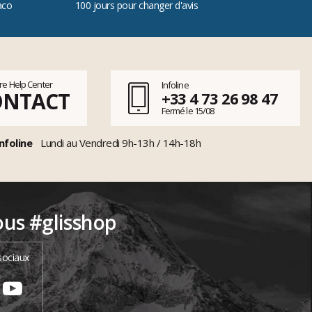
aco
100 jours pour changer d'avis
tre Help Center
Infoline
ONTACT
+33 4 73 26 98 47
Fermé le 15/08
nfoline
Lundi au Vendredi 9h-13h / 14h-18h
ous #glisshop
sociaux