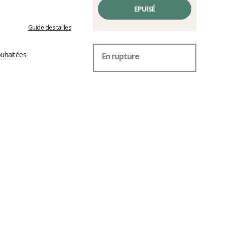
EPUISÉ
Guide des tailles
ouhaitées
En rupture