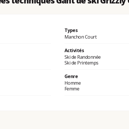
s techniques Gant de ski Grizzly
Types
Manchon Court
Activités
Ski de Randonnée
Ski de Printemps
Genre
Homme
Femme