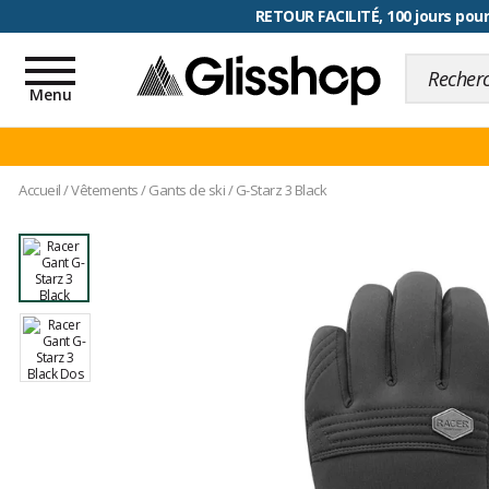
RETOUR FACILITÉ, 100 jours pour
Toggle
navigation
Menu
Accueil
/
Vêtements
/
Gants de ski
/
G-Starz 3 Black