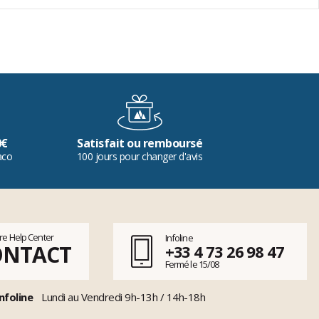
0€
Satisfait ou remboursé
aco
100 jours pour changer d'avis
tre Help Center
Infoline
ONTACT
+33 4 73 26 98 47
Fermé le 15/08
nfoline
Lundi au Vendredi 9h-13h / 14h-18h