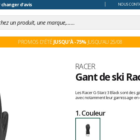
 changer d'avis
NOUS CONTAC
PROMOS D'ÉTÉ
JUSQU'À -75%
JUSQU'AU 25/08
Marque
RACER
Gant de ski Ra
Les
avis
Les Racer G-Starz 3 Black sont des
clients
avec notamment leur garnissage en d
1.
Couleur