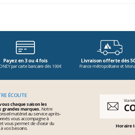
Payez en 3 ou 4 fois
Livraison offerte dès 5
ONEY par carte bancaire dès 100€
France métropolitaine et Mon
TRE ÉCOUTE
Via no
vous chaque saison les
C
s grandes marques.
Notre
nseil matériel au service après-
ionnés vous accompagne à
et vous permet de choisir du
Horaire I
 à vos besoins.