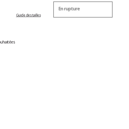
En rupture
Guide des tailles
ouhaitées