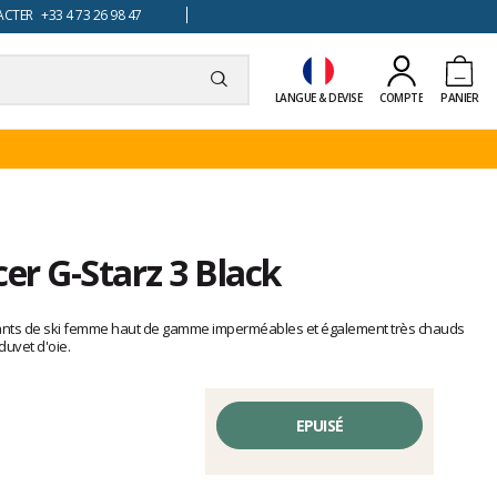
TER +33 4 73 26 98 47
LANGUE & DEVISE
COMPTE
PANIER
cer G-Starz 3 Black
 gants de ski femme haut de gamme imperméables et également très chauds
uvet d'oie.
EPUISÉ